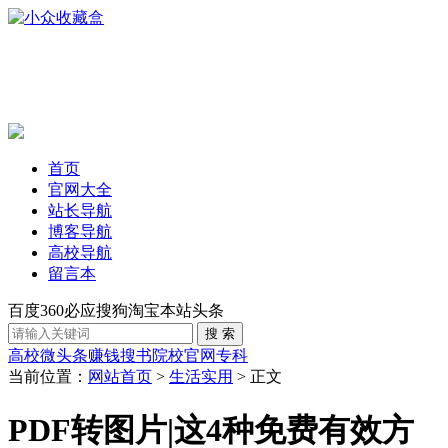
首页
官网大全
站长导航
博客导航
高校导航
留言本
百度
360
必应
搜狗
淘宝
本站
头条
高校
微头条赚钱
搜书
院校官网
专科
当前位置：
网站首页
>
生活实用
> 正文
PDF转图片|这4种免费有效方