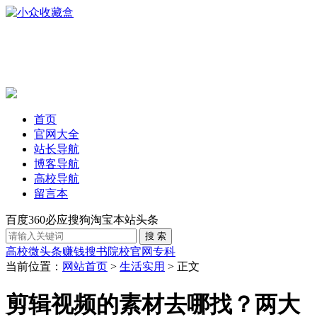
首页
官网大全
站长导航
博客导航
高校导航
留言本
百度
360
必应
搜狗
淘宝
本站
头条
高校
微头条赚钱
搜书
院校官网
专科
当前位置：
网站首页
>
生活实用
> 正文
剪辑视频的素材去哪找？两大