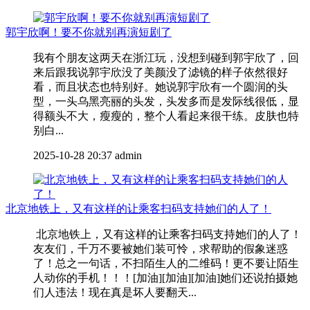
郭宇欣啊！要不你就别再演短剧了
我有个朋友这两天在浙江玩，没想到碰到郭宇欣了，回
来后跟我说郭宇欣没了美颜没了滤镜的样子依然很好
看，而且状态也特别好。她说郭宇欣有一个圆润的头
型，一头乌黑亮丽的头发，头发多而是发际线很低，显
得额头不大，瘦瘦的，整个人看起来很干练。皮肤也特
别白...
2025-10-28 20:37
admin
北京地铁上，又有这样的让乘客扫码支持她们的人了！
北京地铁上，又有这样的让乘客扫码支持她们的人了！
友友们，千万不要被她们装可怜，求帮助的假象迷惑
了！总之一句话，不扫陌生人的二维码！更不要让陌生
人动你的手机！！！[加油][加油][加油]她们还说拍摄她
们人违法！现在真是坏人要翻天...