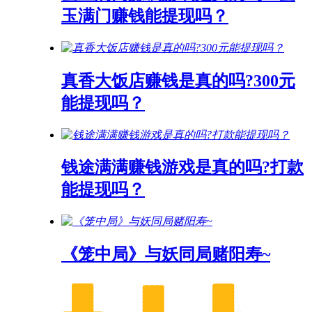
玉满门赚钱能提现吗？
真香大饭店赚钱是真的吗?300元
能提现吗？
钱途满满赚钱游戏是真的吗?打款
能提现吗？
《笼中局》与妖同局赌阳寿~