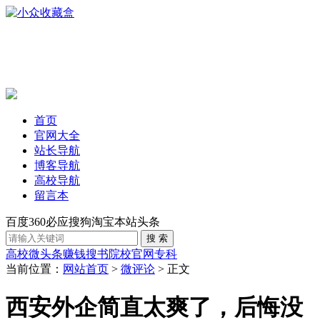
首页
官网大全
站长导航
博客导航
高校导航
留言本
百度
360
必应
搜狗
淘宝
本站
头条
高校
微头条赚钱
搜书
院校官网
专科
当前位置：
网站首页
>
微评论
> 正文
西安外企简直太爽了，后悔没