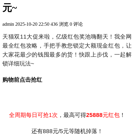
元~
admin
2025-10-20 22:50
436 浏览
0 评论
天猫双11大促来啦，亿级红包奖池嗨翻天！我全网
最全红包攻略，手把手教您锁定大额现金红包，让
大家花最少的钱囤最多的货！快跟上步伐，一起解
锁详细玩法~
购物前点击抢红
全周期每日可抢1次
，最高可得
25888
元红包
！
还有
888
元
/5
元等随机掉落！