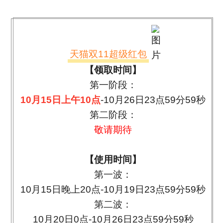
天猫双11超级红包
【
领取时间
】
第一阶段：
10
月
15
日上午
10
点
-10
月
26
日
23
点
59
分
59
秒
第二阶段：
敬请期待
【
使用时间
】
第一波：
10
月
15
日晚上
20
点
-10
月
19
日
23
点
59
分
59
秒
第二波：
10
月
20
日
0
点
-10
月
26
日
23
点
59
分
59
秒