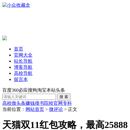
首页
官网大全
站长导航
博客导航
高校导航
留言本
百度
360
必应
搜狗
淘宝
本站
头条
高校
微头条赚钱
搜书
院校官网
专科
当前位置：
网站首页
>
微评论
> 正文
天猫双11红包攻略，最高25888