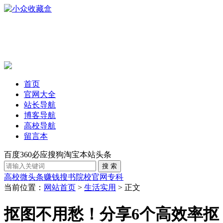
首页
官网大全
站长导航
博客导航
高校导航
留言本
百度
360
必应
搜狗
淘宝
本站
头条
高校
微头条赚钱
搜书
院校官网
专科
当前位置：
网站首页
>
生活实用
> 正文
抠图不用愁！分享6个高效率抠