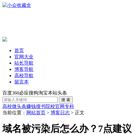
首页
官网大全
站长导航
博客导航
高校导航
留言本
百度
360
必应
搜狗
淘宝
本站
头条
高校
微头条赚钱
搜书
院校官网
专科
当前位置：
网站首页
>
博客日志
> 正文
域名被污染后怎么办？7点建议