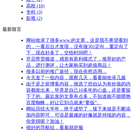
高校
(16)
专科
(3)
影视
(2)
最新留言
网站收录了很多www.的文章，这是我不希望看到
的，一看后台才发现，没有做301定向，重定向了
下，现在好多了，交给时间吧！
开启带货频道，感觉有盈利模式了，推荐好的产
品，进行测评，让大家购买到超值商品！
很多以前的推广途径，现在依然适用…
今天发了一批内容，观察几天，看看能收录几篇
由于是之前博客内容，挑选了些自认为有价值的内
容都发出来，毕竟是自己10多年的心血，还是要留
下了的。最近发的文章有点多，不知道能不能喂饱
百度蜘蛛，好让它到点就来“要饭”。
网站历经大半年，终于成型了，接下来就是不断添
加内容即可，可说是最难的好像就是持续的内容，
你觉得呢？加油！
很好的导航站，看着就舒服