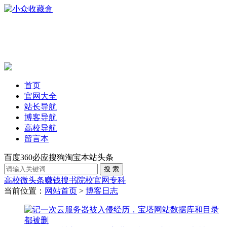
首页
官网大全
站长导航
博客导航
高校导航
留言本
百度
360
必应
搜狗
淘宝
本站
头条
高校
微头条赚钱
搜书
院校官网
专科
当前位置：
网站首页
>
博客日志