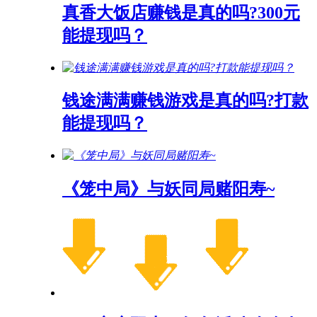
真香大饭店赚钱是真的吗?300元
能提现吗？
钱途满满赚钱游戏是真的吗?打款
能提现吗？
《笼中局》与妖同局赌阳寿~