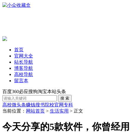
首页
官网大全
站长导航
博客导航
高校导航
留言本
百度
360
必应
搜狗
淘宝
本站
头条
高校
微头条赚钱
搜书
院校官网
专科
当前位置：
网站首页
>
生活实用
> 正文
今天分享的5款软件，你曾经用