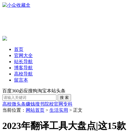
首页
官网大全
站长导航
博客导航
高校导航
留言本
百度
360
必应
搜狗
淘宝
本站
头条
高校
微头条赚钱
搜书
院校官网
专科
当前位置：
网站首页
>
生活实用
> 正文
2023年翻译工具大盘点|这15款