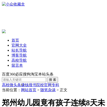
首页
官网大全
站长导航
博客导航
高校导航
留言本
百度
360
必应
搜狗
淘宝
本站
头条
高校
微头条赚钱
搜书
院校官网
专科
当前位置：
网站首页
>
随笔杂谈
> 正文
郑州幼儿园竟有孩子连续8天未