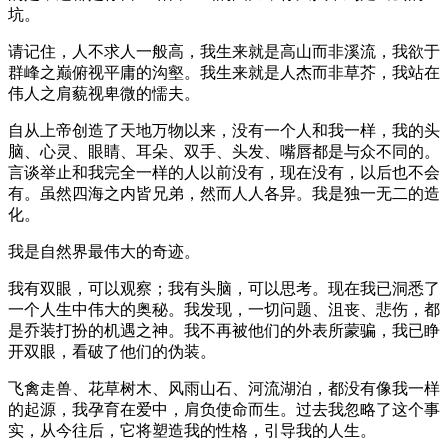
坑。
请记住，人不求人一般高，我生来就是高山而非溪流，我欲于
群峰之巅俯视平庸的沟壑。我生来就是人杰而非草芥，我站在
伟人之肩藐视卑微的懦夫。
自从上帝创造了天地万物以来，没有一个人和我一样，我的头
脑、心灵、眼睛、耳朵、双手、头发、嘴唇都是与众不同的。
言谈举止和我完全一样的人以前没有，现在没有，以后也不会
有。虽然四海之内皆兄弟，然而人人各异。我是独一无二的造
化。
我是自然界最伟大的奇迹。
我有双眼，可以观察；我有头脑，可以思考。现在我已洞悉了
一个人生中伟大的奥秘。我发现，一切问题、沮丧、悲伤，都
是乔装打扮的机遇之神。我不再被他们的外表所蒙骗，我已睁
开双眼，看破了他们的伪装。
飞禽走兽、花草树木、风雨山石、河流湖泊，都没有像我一样
的起源，我孕育在爱中，肩负使命而生。过去我忽略了这个事
实，从今往后，它将塑造我的性格，引导我的人生。