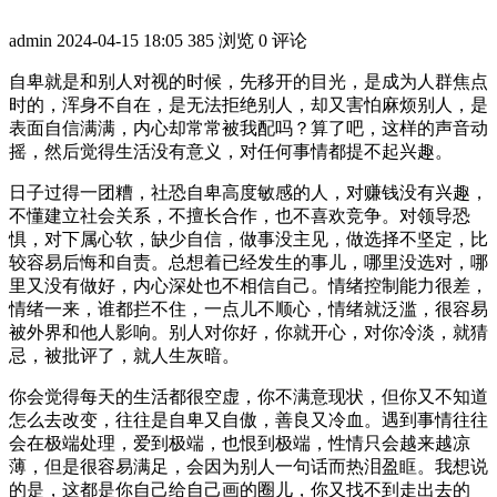
admin
2024-04-15 18:05
385 浏览
0 评论
自卑就是和别人对视的时候，先移开的目光，是成为人群焦点
时的，浑身不自在，是无法拒绝别人，却又害怕麻烦别人，是
表面自信满满，内心却常常被我配吗？算了吧，这样的声音动
摇，然后觉得生活没有意义，对任何事情都提不起兴趣。
日子过得一团糟，社恐自卑高度敏感的人，对赚钱没有兴趣，
不懂建立社会关系，不擅长合作，也不喜欢竞争。对领导恐
惧，对下属心软，缺少自信，做事没主见，做选择不坚定，比
较容易后悔和自责。总想着已经发生的事儿，哪里没选对，哪
里又没有做好，内心深处也不相信自己。情绪控制能力很差，
情绪一来，谁都拦不住，一点儿不顺心，情绪就泛滥，很容易
被外界和他人影响。别人对你好，你就开心，对你冷淡，就猜
忌，被批评了，就人生灰暗。
你会觉得每天的生活都很空虚，你不满意现状，但你又不知道
怎么去改变，往往是自卑又自傲，善良又冷血。遇到事情往往
会在极端处理，爱到极端，也恨到极端，性情只会越来越凉
薄，但是很容易满足，会因为别人一句话而热泪盈眶。我想说
的是，这都是你自己给自己画的圈儿，你又找不到走出去的