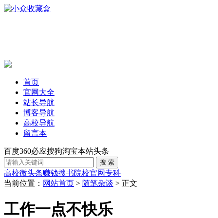
首页
官网大全
站长导航
博客导航
高校导航
留言本
百度
360
必应
搜狗
淘宝
本站
头条
高校
微头条赚钱
搜书
院校官网
专科
当前位置：
网站首页
>
随笔杂谈
> 正文
工作一点不快乐