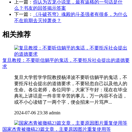
上一篇：
你认为古龙小说里，最有逼格的一句话是什
么？书友的回答揭示答案
下一篇：
《斗破苍穹》魂殿的斗圣强者有很多，为什么
不在前期去灭掉萧炎？
相关推荐
复旦教授：不要听信躺平的鬼话，不要拒斥社会提出的道德要
求
复旦大学哲学学院教授杨泽波不要听信躺平的鬼话，不
要拒斥社会提出的道德要求，不要轻忽自己以及他人的
生命。各位老师，各位同学，大家下午好：现在在毕业
典礼上讲话是一件非常辛苦的事儿，万一内容不合适，
或不小心读错了一两个字，便会招来一片骂声...
2024-07-06 23:38
admin
国家杰青被撤稿23篇文章，主要原因图片重复使用等