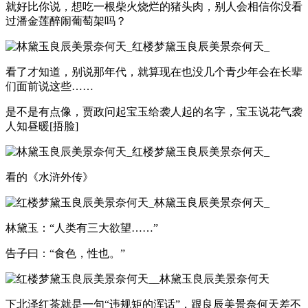
就好比你说，想吃一根柴火烧烂的猪头肉，别人会相信你没看
过潘金莲醉闹葡萄架吗？
看了才知道，别说那年代，就算现在也没几个青少年会在长辈
们面前说这些……
是不是有点像，贾政问起宝玉给袭人起的名字，宝玉说花气袭
人知昼暖[捂脸]
看的《水浒外传》
林黛玉：“人类有三大欲望……”
告子曰：“食色，性也。”
下北泽红茶就是一句“违规矩的浑话”，跟良辰美景奈何天差不