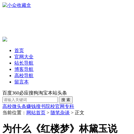
首页
官网大全
站长导航
博客导航
高校导航
留言本
百度
360
必应
搜狗
淘宝
本站
头条
高校
微头条赚钱
搜书
院校官网
专科
当前位置：
网站首页
>
随笔杂谈
> 正文
为什么《红楼梦》林黛玉说