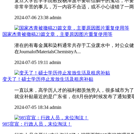
复旦大学哲学学院教授杨泽波不要听信躺平的鬼话，不要
非常辛苦的事儿，万一内容不合适，或不小心读错了一两个
2024-07-06 23:38
admin
国家杰青被撤稿23篇文章，主要原因图片重复使用等
潜在的有毒金属和染料通常共存于工业废水中，对公众健康
在JournalofMaterialsChemistryA...
2024-07-05 19:11
admin
变天了！硕士学历停止发放生活及租房补贴
一直以来，高学历人才的福利都羡煞旁人，很多城市为了
就业补贴最近的是广东省，在8月份的时候发布了通知要取消
2024-07-05 18:34
admin
985官宣：行政人员，末位淘汰！