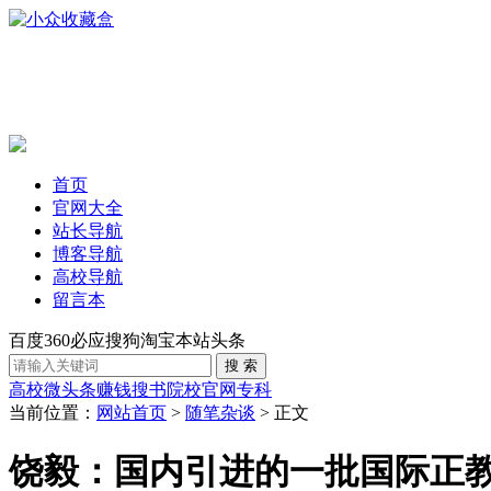
首页
官网大全
站长导航
博客导航
高校导航
留言本
百度
360
必应
搜狗
淘宝
本站
头条
高校
微头条赚钱
搜书
院校官网
专科
当前位置：
网站首页
>
随笔杂谈
> 正文
饶毅：国内引进的一批国际正教