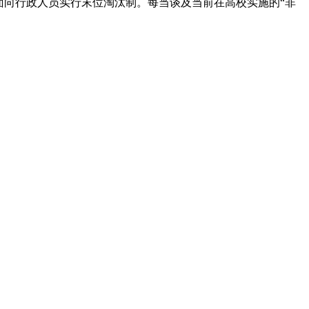
面向行政人员实行末位淘汰制。每当谈及当前在高校实施的“非