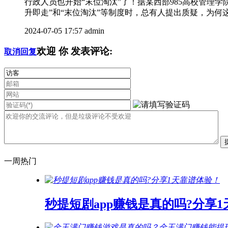
行政人员也开始“末位淘汰”了！据某西部985高校管
升即走”和“末位淘汰”等制度时，总有人提出质疑，为何这
2024-07-05 17:57
admin
欢迎
你
发表评论:
取消回复
一周热门
秒提短剧app赚钱是真的吗?分享