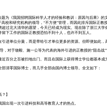
发表题为《我国招聘国际科学人才的经验和教训：原因与后果》的
于高校和研究机构的领导，“不方便”管理，而因此排斥国际正教
聘超过北大清华的愿望，今天已经成为现实。现在除了浙江大学
并留下工作的国际正教授恐怕不到十人，也许不到五人。
在引进单位分羹，而是带给引才单位更多的资源。但即便如此，
领导，对于饶毅、施一公等为代表的海外引进的正教授的“阻击战””
接近百分之百被扫地出门。而且在国际上获得博士学位都基本成为
全部清零国际博士，而几乎全部由国内博士领导。全文如下：
高？】
后我国出现一次引进科技和高等教育人才的热点。