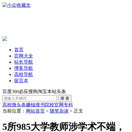
首页
官网大全
站长导航
博客导航
高校导航
留言本
百度
360
必应
搜狗
淘宝
本站
头条
高校
微头条赚钱
搜书
院校官网
专科
当前位置：
网站首页
>
随笔杂谈
> 正文
5所985大学教师涉学术不端，