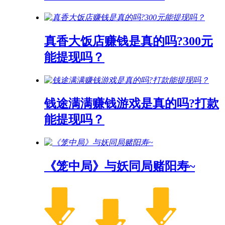
真香大饭店赚钱是真的吗?300元
能提现吗？
钱途满满赚钱游戏是真的吗?打款
能提现吗？
《笼中局》与妖同局赌阳寿~