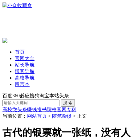
首页
官网大全
站长导航
博客导航
高校导航
留言本
百度
360
必应
搜狗
淘宝
本站
头条
高校
微头条赚钱
搜书
院校官网
专科
当前位置：
网站首页
>
随笔杂谈
> 正文
古代的银票就一张纸，没有人