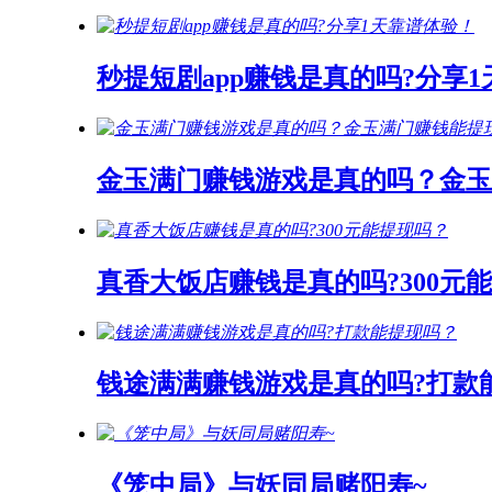
秒提短剧app赚钱是真的吗?分享
金玉满门赚钱游戏是真的吗？金玉
真香大饭店赚钱是真的吗?300元
钱途满满赚钱游戏是真的吗?打款
《笼中局》与妖同局赌阳寿~