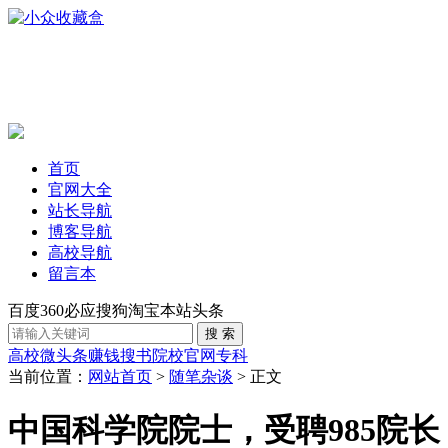
首页
官网大全
站长导航
博客导航
高校导航
留言本
百度
360
必应
搜狗
淘宝
本站
头条
高校
微头条赚钱
搜书
院校官网
专科
当前位置：
网站首页
>
随笔杂谈
> 正文
中国科学院院士，受聘985院长