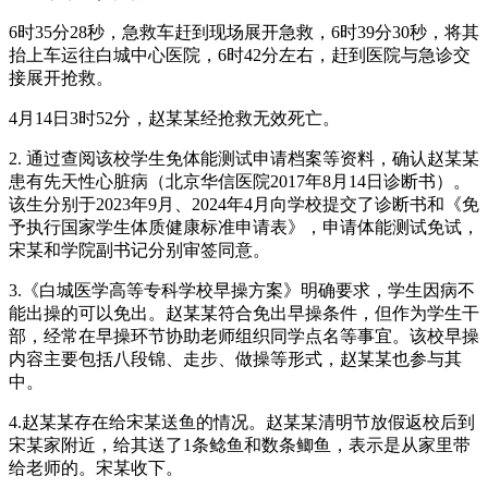
6时35分28秒，急救车赶到现场展开急救，6时39分30秒，将其
抬上车运往白城中心医院，6时42分左右，赶到医院与急诊交
接展开抢救。
4月14日3时52分，赵某某经抢救无效死亡。
2. 通过查阅该校学生免体能测试申请档案等资料，确认赵某某
患有先天性心脏病（北京华信医院2017年8月14日诊断书）。
该生分别于2023年9月、2024年4月向学校提交了诊断书和《免
予执行国家学生体质健康标准申请表》，申请体能测试免试，
宋某和学院副书记分别审签同意。
3.《白城医学高等专科学校早操方案》明确要求，学生因病不
能出操的可以免出。赵某某符合免出早操条件，但作为学生干
部，经常在早操环节协助老师组织同学点名等事宜。该校早操
内容主要包括八段锦、走步、做操等形式，赵某某也参与其
中。
4.赵某某存在给宋某送鱼的情况。赵某某清明节放假返校后到
宋某家附近，给其送了1条鲶鱼和数条鲫鱼，表示是从家里带
给老师的。宋某收下。