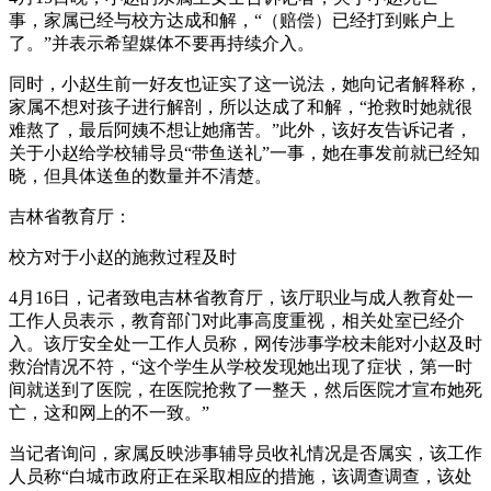
事，家属已经与校方达成和解，“（赔偿）已经打到账户上
了。”并表示希望媒体不要再持续介入。
同时，小赵生前一好友也证实了这一说法，她向记者解释称，
家属不想对孩子进行解剖，所以达成了和解，“抢救时她就很
难熬了，最后阿姨不想让她痛苦。”此外，该好友告诉记者，
关于小赵给学校辅导员“带鱼送礼”一事，她在事发前就已经知
晓，但具体送鱼的数量并不清楚。
吉林省教育厅：
校方对于小赵的施救过程及时
4月16日，记者致电吉林省教育厅，该厅职业与成人教育处一
工作人员表示，教育部门对此事高度重视，相关处室已经介
入。该厅安全处一工作人员称，网传涉事学校未能对小赵及时
救治情况不符，“这个学生从学校发现她出现了症状，第一时
间就送到了医院，在医院抢救了一整天，然后医院才宣布她死
亡，这和网上的不一致。”
当记者询问，家属反映涉事辅导员收礼情况是否属实，该工作
人员称“白城市政府正在采取相应的措施，该调查调查，该处