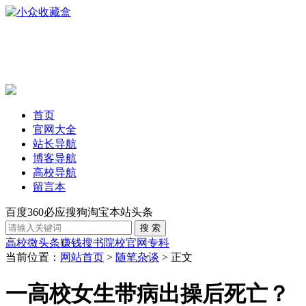
首页
官网大全
站长导航
博客导航
高校导航
留言本
百度
360
必应
搜狗
淘宝
本站
头条
高校
微头条赚钱
搜书
院校官网
专科
当前位置：
网站首页
>
随笔杂谈
> 正文
一高校女生带病出操后死亡？