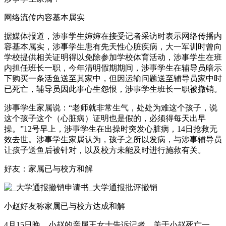
网络流传内容基本属实
据媒体报道，涉事学生婶婶在接受记者采访时表示网络传播内
容基本属实，涉事学生患有先天性心脏疾病，大一军训时曾向
学校提供相关证明得以免除参加学校体育活动，涉事学生在班
内担任班长一职，今年清明假期期间，涉事学生在辅导员暗示
下购买一条活鱼送至其家中，但因运输问题送至辅导员家中时
已死亡，辅导员因此事心生怨恨，涉事学生班长一职被撤销。
涉事学生家属说：“老师就非常生气，处处为难这个孩子，说
这个孩子这个（心脏病）证明也是假的，必须得每天出早
操。”12号早上，涉事学生在出操时突发心脏病，14日抢救无
效去世。涉事学生家属认为，孩子之所以发病，与涉事辅导员
让孩子送鱼后被针对，以及校方未能及时进行施救有关。
好友：家属已与校方和解
小赵好友称家属已与校方达成和解
4月15日晚，小赵的亲属王女士告诉记者，关于小赵死亡一