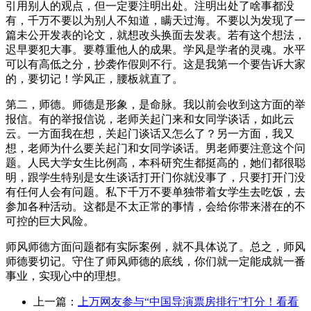
引用别人的观点，但一定要注明出处。注明出处了啥事都没
有，千万不要以为别人不知道，瞒天过海。不要以为发现了一
篇未公开发表的论文，就想改头换面去发表。若有这个想法，
迟早要犯大事。要尊重他人的成果。学风是学者的灵魂。水平
可以有高低之分，抄袭作假则不行。这是我第一个要告诉大家
的，要切记！学风正，腰板就直了。
第二，师德。师德是形象，是命脉。我以前会收到这方面的举
报信。有的举报信说，老师关起门来和女同学谈话，如此云
云。一方面我在想，关起门谈话又怎么了？另一方面，我又
想，老师为什么要关起门和女同学谈话。男老师要注意这个问
题。人民大学女生比例高，本科研究生都挺高的，她们都很聪
明，跟学生特别是女生谈话打开门你就没事了，只要打开门没
有任何人会有问题。私下千万不要单独带着女学生去吃饭，去
参加各种活动。这都是不太正常的事情，会给你带来潜在的不
可控的巨大风险。
师风师德方面问题都有实际案例，就不具体说了。总之，师风
师德要切记。守住了师风师德的底线，你们就一定能成就一番
事业，实现心中的理想。
上一篇：
上万网友参与“中国导演票房排行”打分！看看