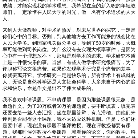
成绩，才能实现我的学术理想。我希望在座的新入职的年轻教
师们，一定珍惜在人民大学的时光，做一名有学术追求的人大
人。
来到人大做教师，对学术的热爱，对未尽世界的探究，一定是
你们心中的目标。否则，到其他地方去工作可能挣的钱会比在
人民大学多。到国家机关做公务员，等到了50岁的时候，大概
率可能做到司长岗位。为什么没有去实现大概率事件，是因为
心中有一个理想放不下，那就是对学术的追求。学术研究本质
上是一件很快乐的事。当然，有些人做学术研究很痛苦，为了
评职称写论文很痛苦。如果你发现学术研究是个痛苦的差事，
你就要离开它。学术研究一定是快乐的，所有学术上有成就的
人，无论是自然科学还是人文社会科学，大多来自于内心的追
求和快乐，命题作文是出不了伟大成果的。
我不喜欢申请课题。不申请课题，是因为那些课题很无趣，是
命题作文。为了20万或者50万的课题费，要不断填表，填完表
还要去给一些人去汇报，坐在那里答辩，有点滑稽。由他们来
评判是否能得这个课题，我不太适应这种机制。但是，你们还
是要申请，现在没有课题不能评教授。现在评教授都要有课
题，我那时候评教授不要课题，就看你的论文，你的教学、科