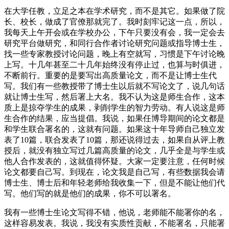
在大学任教，立足之本在学术研究，而不是其它。如果做了院
长、校长，做成了官僚那就完了。我时刻牢记这一点，所以，
我每天上午开会或在学校办公，下午只要没有会，我一定会去
研究平台做研究，和同行合作者讨论研究问题或指导博士生，
找一些专家教授讨论问题，晚上有空就写，习惯是下午讨论晚
上写。十几年甚至二十几年始终没有停止过，也算与时俱进，
不断前行。重要的是要写出高质量论文，而不是让博士生代
写。我们有一些教授带了博士生以后就不写论文了，说几句话
就让博士生写，然后署上大名。我不认为这是师生合作，这本
质上是掠夺学生的成果，剥削学生的智力劳动。有人说这是师
生合作的结果，应当提倡。我说，如果任博导期间的论文都是
和学生联合署名的，这就有问题。如果这十年导师自己独立发
表了10篇，联合发表了10篇，那还说得过去，如果自从评上教
授后，就没有独立写过几篇高质量的论文，几乎全是与学生或
他人合作发表的，这就值得怀疑。大家一定要注意，任何时候
论文都要自己写。到现在，论文我是自己写，有些数据我会请
博士生、博士后和年轻老师给我收集一下，但是不能让他们代
写。他们写的就是他们的成果，你不可以署名。
我有一些博士生论文写得不错，他说，老师能不能署你的名，
这样容易发表。我说，我没有实质性贡献，不能署名，只能署