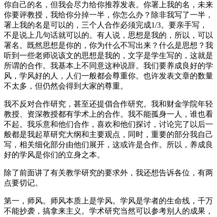
你自己的名，但我会尽力给你推荐发表。你署上我的名，未来
你要评教授，我给你分掉一半，你怎么办？除非我写了一半，
署上我的名是可以的，三个人合作必须完成1/3。要亲手写，
不是说上几句话就可以的。有人说，思想是我的，所以，可以
署名。既然思想是你的，你为什么不写出来？什么是思想？我
听到一些老师说该文的思想是我的，文字是学生写的，这就是
所谓的合作。我基本上不同意这种说辞。我们要养成良好的学
风，学风好的人，人们一般都会尊重你。也许发表文章的数量
不太多，但仍然会得到大家的尊重。
我不反对合作研究，甚至还提倡合作研究。我和财金学院年轻
教授、资深教授都有学术上的合作。我不能孤身一人，谁也看
不起。我乐意和他们合作，喜欢和他们探讨，讨论完了以后一
般都是我起草研究大纲和主要观点，同时，重要的部分我自己
写，相关细化部分由他们展开，这或许是合作。所以，养成良
好的学风是你们的立身之本。
除了前面讲了有关教学研究的要求外，我还想告诉各位，有两
点要切记。
第一，师风。师风本质上是学风。学风是学者的生命线，千万
不能抄袭，搞拿来主义。学术研究当然可以参考别人的成果，