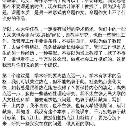
研成果。论文、著作水平到了就可以了，不要课题。我要感谢
那个不要课题的时代，现在我估计评不上教授了，因为没有课
题。课题本质上是另一种形式的命题作文。命题作文出不了什
么好的作品。
所以，在大学任教，一定要有强烈的学术追求。你们中的一些
人未来也会走向“双肩挑”岗位，既教学研究，也做一些管理工
作。做管理工作不要讲条件，不要讲面子。别以为做了教授
了，去做个科研处、教务处副处长就委屈了。管理工作也是人
生的另一种经历，一种奉献。不要以为当上教授了，就了不得
了，谁也看不上，千万别这么想。做点社会工作挺好的。这是
我想对你们说的第一个建议。
第二个建议是，学术研究要离热点远一点。学术有学术的品
格，我们可以关注热点，但不能热衷于此。社会热点变化太
快，如若总是跟着热点跑怎么得了？要保持内心的淡定，离热
点远一点，多做一些基础性理论研究。我不太主张人民大学的
人文社会科学，都去追求热点问题，热衷于献计献策，写折
子、上内参，我不喜欢，也不主张。也有人希望做顾问、献计
献策。我知道，我没有这个本事，不能误事。千万别热衷于献
计献策、指点江山。教授们想指点江山就错了，要把心沉下
来，研究一些实实在在的问题，做真正的学问。