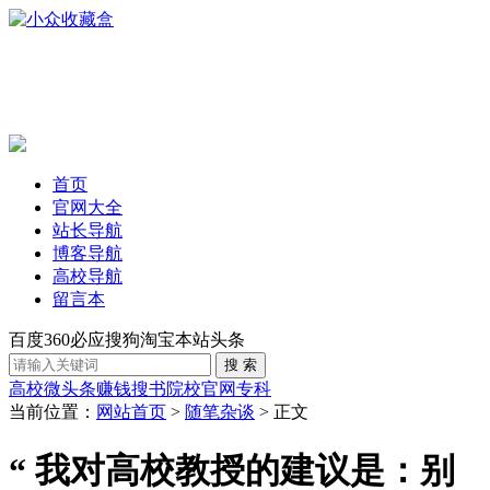
首页
官网大全
站长导航
博客导航
高校导航
留言本
百度
360
必应
搜狗
淘宝
本站
头条
高校
微头条赚钱
搜书
院校官网
专科
当前位置：
网站首页
>
随笔杂谈
> 正文
“ 我对高校教授的建议是：别