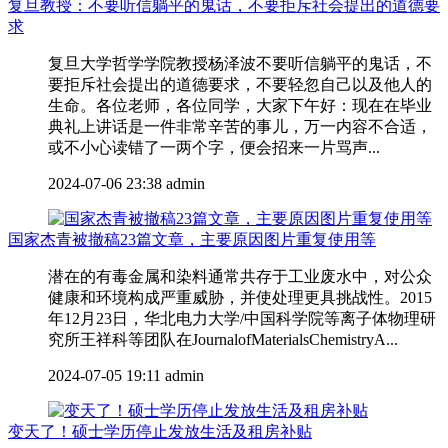
复旦教授：不要听信躺平的鬼话，不要拒斥社会提出的道德要
求
复旦大学哲学学院教授杨泽波不要听信躺平的鬼话，不
要拒斥社会提出的道德要求，不要轻忽自己以及他人的
生命。各位老师，各位同学，大家下午好：现在在毕业
典礼上讲话是一件非常辛苦的事儿，万一内容不合适，
或不小心读错了一两个字，便会招来一片骂声...
2024-07-06 23:38
admin
国家杰青被撤稿23篇文章，主要原因图片重复使用等
潜在的有毒金属和染料通常共存于工业废水中，对公众
健康和环境构成严重威胁，并使处理更具挑战性。2015
年12月23日，华北电力大学/中国科学院等离子体物理研
究所王祥科等团队在JournalofMaterialsChemistryA...
2024-07-05 19:11
admin
变天了！硕士学历停止发放生活及租房补贴