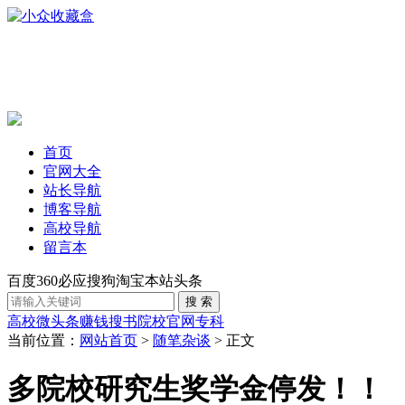
首页
官网大全
站长导航
博客导航
高校导航
留言本
百度
360
必应
搜狗
淘宝
本站
头条
高校
微头条赚钱
搜书
院校官网
专科
当前位置：
网站首页
>
随笔杂谈
> 正文
多院校研究生奖学金停发！！