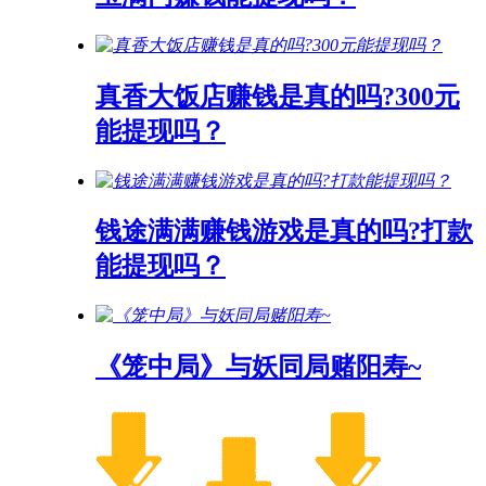
真香大饭店赚钱是真的吗?300元
能提现吗？
钱途满满赚钱游戏是真的吗?打款
能提现吗？
《笼中局》与妖同局赌阳寿~