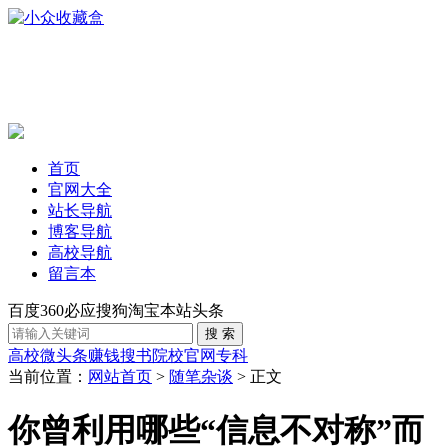
首页
官网大全
站长导航
博客导航
高校导航
留言本
百度
360
必应
搜狗
淘宝
本站
头条
高校
微头条赚钱
搜书
院校官网
专科
当前位置：
网站首页
>
随笔杂谈
> 正文
你曾利用哪些“信息不对称”而