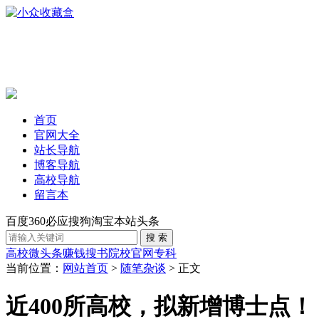
首页
官网大全
站长导航
博客导航
高校导航
留言本
百度
360
必应
搜狗
淘宝
本站
头条
高校
微头条赚钱
搜书
院校官网
专科
当前位置：
网站首页
>
随笔杂谈
> 正文
近400所高校，拟新增博士点！