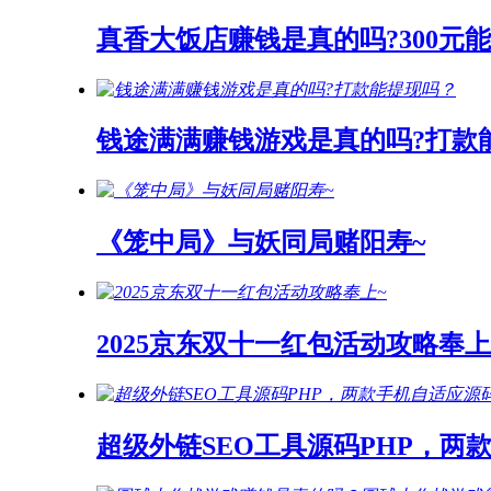
真香大饭店赚钱是真的吗?300元
钱途满满赚钱游戏是真的吗?打款
《笼中局》与妖同局赌阳寿~
2025京东双十一红包活动攻略奉上
超级外链SEO工具源码PHP，两