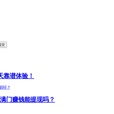
1天靠谱体验！
满门赚钱能提现吗？