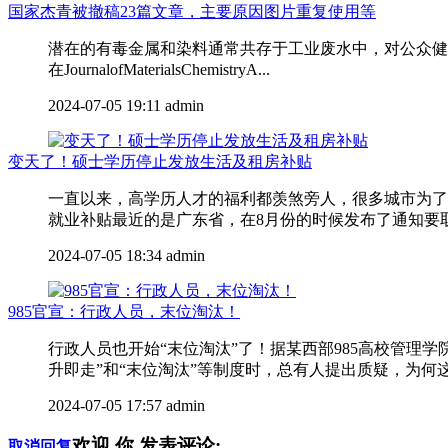
国家杰青被撤稿23篇文章，主要原因图片重复使用等
潜在的有毒金属和染料通常共存于工业废水中，对公众健康
在JournalofMaterialsChemistryA...
2024-07-05 19:11
admin
变天了！硕士学历停止发放生活及租房补贴
一直以来，高学历人才的福利都羡煞旁人，很多城市为了
就业补贴最近的是广东省，在8月份的时候发布了通知要取消
2024-07-05 18:34
admin
985官宣：行政人员，末位淘汰！
行政人员也开始“末位淘汰”了！据某西部985高校管
升即走”和“末位淘汰”等制度时，总有人提出质疑，为何这
2024-07-05 17:57
admin
欢迎
你
发表评论:
取消回复