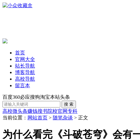
首页
官网大全
站长导航
博客导航
高校导航
留言本
百度
360
必应
搜狗
淘宝
本站
头条
高校
微头条赚钱
搜书
院校官网
专科
当前位置：
网站首页
>
随笔杂谈
> 正文
为什么看完《斗破苍穹》会有