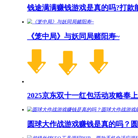
钱途满满赚钱游戏是真的吗?打款
《笼中局》与妖同局赌阳寿~
2025京东双十一红包活动攻略奉上
圆球大作战游戏赚钱是真的吗？