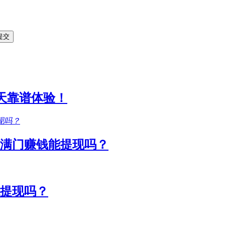
1天靠谱体验！
满门赚钱能提现吗？
能提现吗？