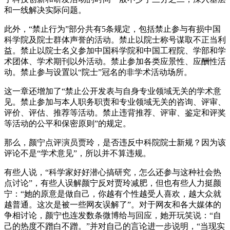
和一线解决实际问题。
此外，“禁止行为”部分共有5条规定，包括禁止参与有损中国
科学院及院士群体声誉的活动。禁止以院士称号谋取不正当利
益。禁止以院士名义参加中国科学院和中国工程院、学部和学
术团体、学术期刊以外活动。禁止参加各类应景性、应酬性活
动。禁止参与设置以“院士”冠名的非学术活动场所。
这一章还增加了“禁止公开发表与自身专业领域无关的学术意
见。禁止参加与本人职务职责和专业领域无关的咨询、评审、
评价、评估、推荐等活动。禁止违背推荐、评审、鉴定和评奖
等活动的公平和保密原则”的规定。
那么，颜宁点评演员贾玲，是否违反中科院院士新规？因为该
评论不是“学术意见”，所以并不算违规。
有些人说，“科学家好好潜心搞研究，怎么还参与这种社会热
点讨论”，有些人误解颜宁反对贾玲减肥，但也有些人力挺颜
宁：“她的原意是做自己，你越有个性越受人喜欢，越大众就
越普通。这次是被一些网友误解了”。对于网友和各大媒体的
争相讨论，颜宁也连发数条微博给与回应，她开玩笑说：“自
己的热度不蹭白不蹭。”并对自己的言论进一步说明，“当现实