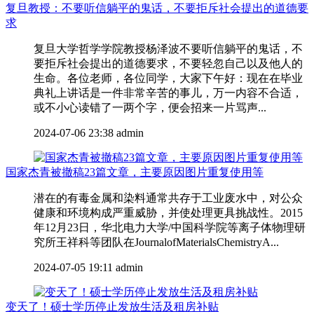
复旦教授：不要听信躺平的鬼话，不要拒斥社会提出的道德要
求
复旦大学哲学学院教授杨泽波不要听信躺平的鬼话，不
要拒斥社会提出的道德要求，不要轻忽自己以及他人的
生命。各位老师，各位同学，大家下午好：现在在毕业
典礼上讲话是一件非常辛苦的事儿，万一内容不合适，
或不小心读错了一两个字，便会招来一片骂声...
2024-07-06 23:38
admin
国家杰青被撤稿23篇文章，主要原因图片重复使用等
潜在的有毒金属和染料通常共存于工业废水中，对公众
健康和环境构成严重威胁，并使处理更具挑战性。2015
年12月23日，华北电力大学/中国科学院等离子体物理研
究所王祥科等团队在JournalofMaterialsChemistryA...
2024-07-05 19:11
admin
变天了！硕士学历停止发放生活及租房补贴