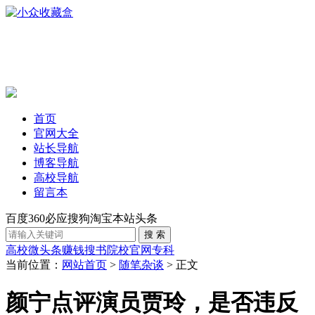
首页
官网大全
站长导航
博客导航
高校导航
留言本
百度
360
必应
搜狗
淘宝
本站
头条
高校
微头条赚钱
搜书
院校官网
专科
当前位置：
网站首页
>
随笔杂谈
> 正文
颜宁点评演员贾玲，是否违反