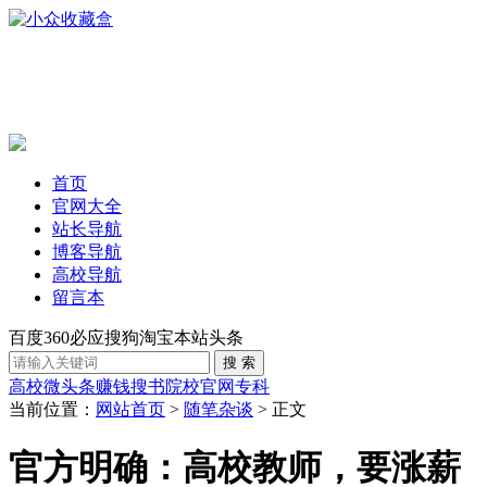
首页
官网大全
站长导航
博客导航
高校导航
留言本
百度
360
必应
搜狗
淘宝
本站
头条
高校
微头条赚钱
搜书
院校官网
专科
当前位置：
网站首页
>
随笔杂谈
> 正文
官方明确：高校教师，要涨薪