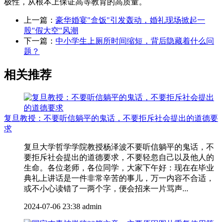
极性，从根本上保证高等教育的高质量。
上一篇：
豪华婚宴"盒饭"引发轰动，婚礼现场掀起一
股"假大空"风潮
下一篇：
中小学生上厕所时间缩短，背后隐藏着什么问
题？
相关推荐
复旦教授：不要听信躺平的鬼话，不要拒斥社会提出的道德要
求
复旦大学哲学学院教授杨泽波不要听信躺平的鬼话，不
要拒斥社会提出的道德要求，不要轻忽自己以及他人的
生命。各位老师，各位同学，大家下午好：现在在毕业
典礼上讲话是一件非常辛苦的事儿，万一内容不合适，
或不小心读错了一两个字，便会招来一片骂声...
2024-07-06 23:38
admin