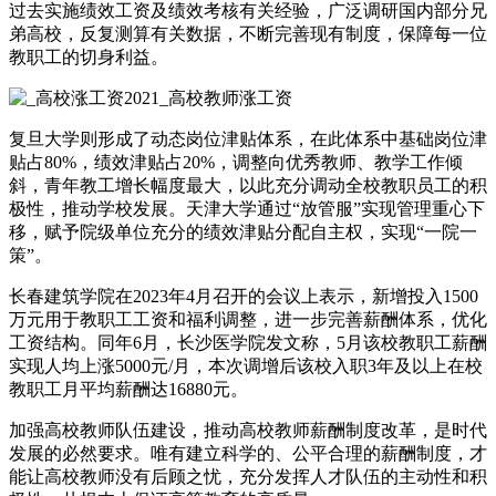
过去实施绩效工资及绩效考核有关经验，广泛调研国内部分兄
弟高校，反复测算有关数据，不断完善现有制度，保障每一位
教职工的切身利益。
复旦大学则形成了动态岗位津贴体系，在此体系中基础岗位津
贴占80%，绩效津贴占20%，调整向优秀教师、教学工作倾
斜，青年教工增长幅度最大，以此充分调动全校教职员工的积
极性，推动学校发展。天津大学通过“放管服”实现管理重心下
移，赋予院级单位充分的绩效津贴分配自主权，实现“一院一
策”。
长春建筑学院在2023年4月召开的会议上表示，新增投入1500
万元用于教职工工资和福利调整，进一步完善薪酬体系，优化
工资结构。同年6月，长沙医学院发文称，5月该校教职工薪酬
实现人均上涨5000元/月，本次调增后该校入职3年及以上在校
教职工月平均薪酬达16880元。
加强高校教师队伍建设，推动高校教师薪酬制度改革，是时代
发展的必然要求。唯有建立科学的、公平合理的薪酬制度，才
能让高校教师没有后顾之忧，充分发挥人才队伍的主动性和积