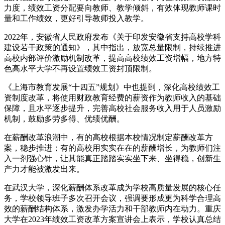
力度，绩效工资分配要向教师、教学倾斜，有效体现教师课时
量和工作绩效，更好引导教师投入教学。
2022年，安徽省人民政府发布《关于印发安徽省支持高校学科
建设若干政策的通知》，其中指出，放宽总量限制，持续推进
高校内部评价激励机制改革，提高高校绩效工资增幅，地方特
色高水平大学不再设置绩效工资封顶限制。
《上海市教育发展“十四五”规划》中也提到，深化高校绩效工
资制度改革，将使用财政教育经费的薪资作为教师收入的基础
保障，且水平逐步提升，完善高校社会服务收入用于人员激励
机制，鼓励多劳多得、优绩优酬。
在薪酬改革浪潮中，有的高校根据本校情况制定薪酬改革方
案，稳步推进；有的高校用实实在在的薪酬增长，为教师们注
入一剂强心针，让其能真正踏踏实实坐下来、坐得稳，创新生
产力才能被激发出来。
在武汉大学，深化薪酬体系改革成为学校高质量发展的核心任
务，学校领导班子多次召开会议，强调要形成更为科学合理高
效的薪酬结构体系，激发办学活力和干部教师内在动力。重庆
大学在2023年绩效工资改革方案宣讲会上表示，学校认真总结