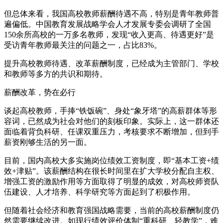
但总体来看，我国高校教师薪酬待遇不高，特别是青年教师普
遍偏低。中国教育发展战略学会人才发展专委会调研了全国
150余所高校的一万多名教师，发现“收入更高、待遇更好”是
受访青年教师最关注的问题之一，占比83%。
提升高校教师待遇、改革薪酬制度，已经成为主管部门、学校
和教师等多方的共识和期待。
薪酬改革，势在必行
谈起高校教师，手捧“铁饭碗”、身处“象牙塔”的高薪群体等形
容词，已然成为社会对他们的刻板印象。实际上，这一群体还
面临着背负科研、任课双重压力，考核要求不断增加，但到手
薪资刚够生活的另一面。
目前，国内高校大多实施岗位绩效工资制度，即“基本工资+绩
效+津贴”。该薪酬结构在很长时间里在扩大学校分配自主权、
增强工资的激励作用等方面取得了明显的成效，对高校师资队
伍建设、人才培养、科学研究等方面起到了积极作用。
但随着社会经济和教育强国战略需要，当前的高校薪酬制度仍
然需要继续改进。如现行绩效评价体制“重科研、轻教学”，难