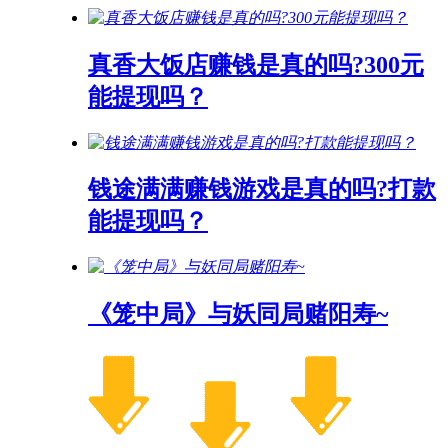
真香大饭店赚钱是真的吗?300元
能提现吗？
钱途满满赚钱游戏是真的吗?打款
能提现吗？
《笼中局》与妖同局赌阳寿~