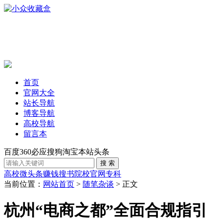
首页
官网大全
站长导航
博客导航
高校导航
留言本
百度
360
必应
搜狗
淘宝
本站
头条
高校
微头条赚钱
搜书
院校官网
专科
当前位置：
网站首页
>
随笔杂谈
> 正文
杭州“电商之都”全面合规指引