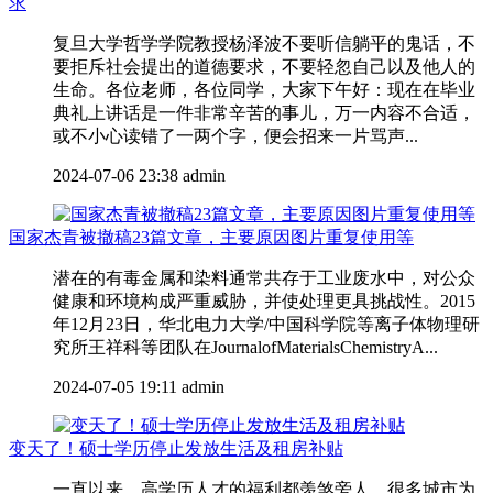
求
复旦大学哲学学院教授杨泽波不要听信躺平的鬼话，不
要拒斥社会提出的道德要求，不要轻忽自己以及他人的
生命。各位老师，各位同学，大家下午好：现在在毕业
典礼上讲话是一件非常辛苦的事儿，万一内容不合适，
或不小心读错了一两个字，便会招来一片骂声...
2024-07-06 23:38
admin
国家杰青被撤稿23篇文章，主要原因图片重复使用等
潜在的有毒金属和染料通常共存于工业废水中，对公众
健康和环境构成严重威胁，并使处理更具挑战性。2015
年12月23日，华北电力大学/中国科学院等离子体物理研
究所王祥科等团队在JournalofMaterialsChemistryA...
2024-07-05 19:11
admin
变天了！硕士学历停止发放生活及租房补贴
一直以来，高学历人才的福利都羡煞旁人，很多城市为