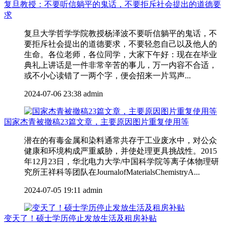
复旦教授：不要听信躺平的鬼话，不要拒斥社会提出的道德要
求
复旦大学哲学学院教授杨泽波不要听信躺平的鬼话，不
要拒斥社会提出的道德要求，不要轻忽自己以及他人的
生命。各位老师，各位同学，大家下午好：现在在毕业
典礼上讲话是一件非常辛苦的事儿，万一内容不合适，
或不小心读错了一两个字，便会招来一片骂声...
2024-07-06 23:38
admin
国家杰青被撤稿23篇文章，主要原因图片重复使用等
潜在的有毒金属和染料通常共存于工业废水中，对公众
健康和环境构成严重威胁，并使处理更具挑战性。2015
年12月23日，华北电力大学/中国科学院等离子体物理研
究所王祥科等团队在JournalofMaterialsChemistryA...
2024-07-05 19:11
admin
变天了！硕士学历停止发放生活及租房补贴