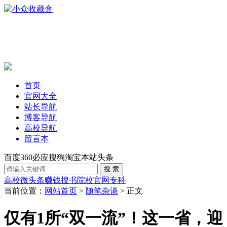
首页
官网大全
站长导航
博客导航
高校导航
留言本
百度
360
必应
搜狗
淘宝
本站
头条
高校
微头条赚钱
搜书
院校官网
专科
当前位置：
网站首页
>
随笔杂谈
> 正文
仅有1所“双一流”！这一省，迎