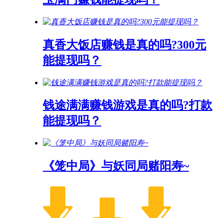
真香大饭店赚钱是真的吗?300元
能提现吗？
钱途满满赚钱游戏是真的吗?打款
能提现吗？
《笼中局》与妖同局赌阳寿~