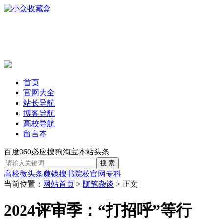
首页
官网大全
站长导航
博客导航
高校导航
留言本
百度
360
必应
搜狗
淘宝
本站
头条
高校
微头条赚钱
搜书
院校官网
专科
当前位置：
网站首页
>
随笔杂谈
> 正文
2024评审季：“打招呼”等行