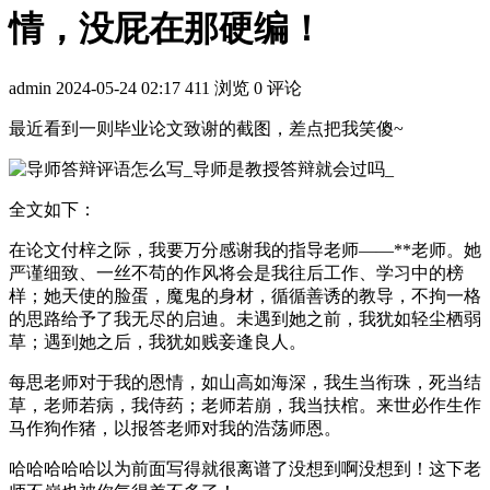
情，没屁在那硬编！
admin
2024-05-24 02:17
411 浏览
0 评论
最近看到一则毕业论文致谢的截图，差点把我笑傻~
全文如下：
在论文付梓之际，我要万分感谢我的指导老师——**老师。她
严谨细致、一丝不苟的作风将会是我往后工作、学习中的榜
样；她天使的脸蛋，魔鬼的身材，循循善诱的教导，不拘一格
的思路给予了我无尽的启迪。未遇到她之前，我犹如轻尘栖弱
草；遇到她之后，我犹如贱妾逢良人。
每思老师对于我的恩情，如山高如海深，我生当衔珠，死当结
草，老师若病，我侍药；老师若崩，我当扶棺。来世必作生作
马作狗作猪，以报答老师对我的浩荡师恩。
哈哈哈哈哈以为前面写得就很离谱了没想到啊没想到！这下老