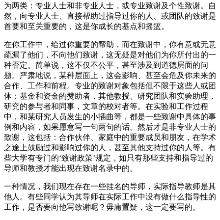
为两类：专业人士和非专业人士，或专业致谢及个性致谢。自
然，向专业人士、直接帮助过指导过你的人、或团队的致谢是
首要和至关重要的，这是你成长的基点和摇篮。
在你工作中，给过你重要的帮助，而在致谢中，你有意或无意
疏漏了他们，不向他们致谢，这无疑是对他们为你所付出的一
种否定。简单说，这不仅不公平，甚至涉及到道德层面的问
题。严肃地说，某种层面上，这会影响、甚至会危及你未来的
合作、工作和前程。专业的致谢对象包括但不限于这些人或团
体：基金和资金的赞助者，其他教授、研究团队和实验助理，
研究的参与者和同事，文章的校对者等。在实验和工作过程
中，和某研究人员发生的小插曲等，都是一些致谢中具体的事
例和内容，如果愿意写一句两句的话。然后才是非专业人士的
致谢，这包括：合作伙伴、家庭中的重要成员和朋友，在学术
之途上鼓励过和影响过你的人，甚至其他支持过你的人等。有
些大学有专门的‘致谢政策’规定，如只有那些支持和指导过的
导师和教授才能出现在致谢名录中的。
一种情况，我们现在存在一些挂名的导师，实际指导教师是其
他人。有些同学认为其导师在实际工作中没有做什么指导性的
工作，是否要向他写致谢呢？毋庸置疑，这一定要写的。