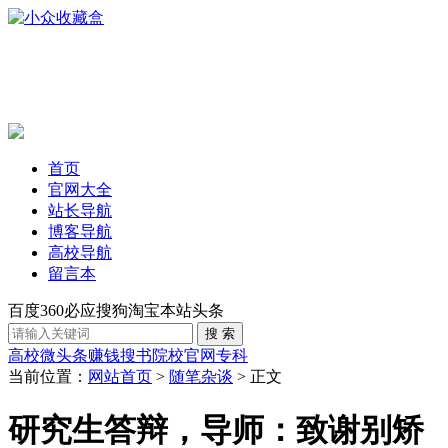
首页
官网大全
站长导航
博客导航
高校导航
留言本
百度
360
必应
搜狗
淘宝
本站
头条
高校
微头条赚钱
搜书
院校官网
专科
当前位置：
网站首页
>
随笔杂谈
> 正文
研究生答辩，导师：致谢别矫