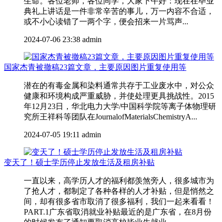
生命。各位老师，各位同学，大家下午好：现在在毕业
典礼上讲话是一件非常辛苦的事儿，万一内容不合适，
或不小心读错了一两个字，便会招来一片骂声...
2024-07-06 23:38
admin
国家杰青被撤稿23篇文章，主要原因图片重复使用等
潜在的有毒金属和染料通常共存于工业废水中，对公众
健康和环境构成严重威胁，并使处理更具挑战性。2015
年12月23日，华北电力大学/中国科学院等离子体物理研
究所王祥科等团队在JournalofMaterialsChemistryA...
2024-07-05 19:11
admin
变天了！硕士学历停止发放生活及租房补贴
一直以来，高学历人才的福利都羡煞旁人，很多城市为
了抢人才，都制定了各种各样的人才补贴，但是悄然之
间，却有很多省市取消了很多福利，我们一起来看看！
PART.1广东省取消就业补贴最近的是广东省，在8月份