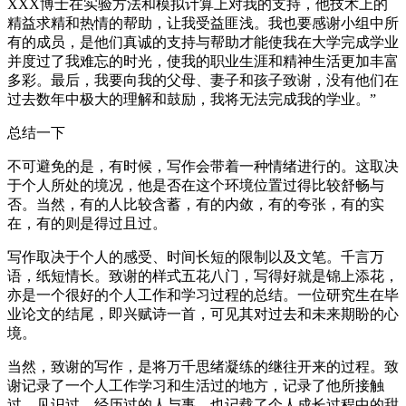
XXX博士在实验方法和模拟计算上对我的支持，他技术上的
精益求精和热情的帮助，让我受益匪浅。我也要感谢小组中所
有的成员，是他们真诚的支持与帮助才能使我在大学完成学业
并度过了我难忘的时光，使我的职业生涯和精神生活更加丰富
多彩。最后，我要向我的父母、妻子和孩子致谢，没有他们在
过去数年中极大的理解和鼓励，我将无法完成我的学业。”
总结一下
不可避免的是，有时候，写作会带着一种情绪进行的。这取决
于个人所处的境况，他是否在这个环境位置过得比较舒畅与
否。当然，有的人比较含蓄，有的内敛，有的夸张，有的实
在，有的则是得过且过。
写作取决于个人的感受、时间长短的限制以及文笔。千言万
语，纸短情长。致谢的样式五花八门，写得好就是锦上添花，
亦是一个很好的个人工作和学习过程的总结。一位研究生在毕
业论文的结尾，即兴赋诗一首，可见其对过去和未来期盼的心
境。
当然，致谢的写作，是将万千思绪凝练的继往开来的过程。致
谢记录了一个人工作学习和生活过的地方，记录了他所接触
过、见识过、经历过的人与事，也记载了个人成长过程中的甜