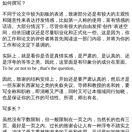
如何撰写？
不同于论文中较为刻板的表述，致谢部分还是有较大的主观性
和随意性来表达抒发情感，比如第一人称的使用，富有情感的
话语。大部分情况下，尽管你有很大的自由发挥‘创作’表述空
间，但依旧建议还是尽量职业化和正式化一些。这是因为，你
的工作和论文的评价者将首先阅读这一部门内容，并将为你的
工作和论文定下基调的。
实际上，就是看你是否是真情实感，是严肃的、是认真的、还
是浮夸的等等之类。因此，这里面是有印象分的成分在里面。
To be ,or not to be , that’s the question。
因此，致谢的结构安排上，开始还是要严肃认真的，然后才是
一些东家长西家短之类的夹叙夹议。导师和教授的名和姓，要
写全称和职称，即清晰又严谨，同时又可让本领域同行知晓，
也是保证你的工作的可信性。所谓，师出有名。
写多长？
虽然没有字数限制，但一般限制在一页之内，当然长的也有三
页。最好是一页之内。过长的致谢会让人有一种浮夸不踏实之
感，冲淡了最主要被致谢者的工作和作用。见过最短的致谢只