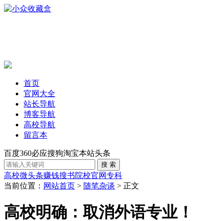
首页
官网大全
站长导航
博客导航
高校导航
留言本
百度
360
必应
搜狗
淘宝
本站
头条
高校
微头条赚钱
搜书
院校官网
专科
当前位置：
网站首页
>
随笔杂谈
> 正文
高校明确：取消外语专业！