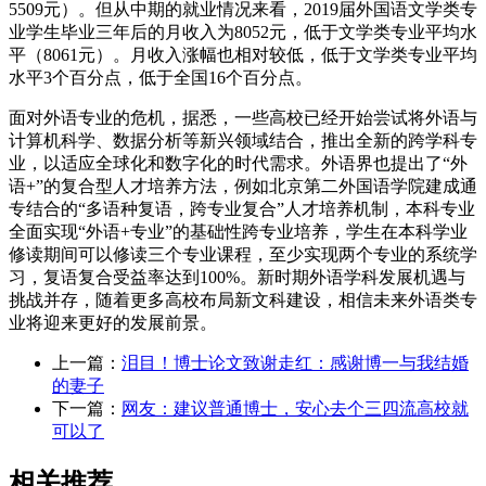
5509元）。但从中期的就业情况来看，2019届外国语文学类专
业学生毕业三年后的月收入为8052元，低于文学类专业平均水
平（8061元）。月收入涨幅也相对较低，低于文学类专业平均
水平3个百分点，低于全国16个百分点。
面对外语专业的危机，据悉，一些高校已经开始尝试将外语与
计算机科学、数据分析等新兴领域结合，推出全新的跨学科专
业，以适应全球化和数字化的时代需求。外语界也提出了“外
语+”的复合型人才培养方法，例如北京第二外国语学院建成通
专结合的“多语种复语，跨专业复合”人才培养机制，本科专业
全面实现“外语+专业”的基础性跨专业培养，学生在本科学业
修读期间可以修读三个专业课程，至少实现两个专业的系统学
习，复语复合受益率达到100%。新时期外语学科发展机遇与
挑战并存，随着更多高校布局新文科建设，相信未来外语类专
业将迎来更好的发展前景。
上一篇：
泪目！博士论文致谢走红：感谢博一与我结婚
的妻子
下一篇：
网友：建议普通博士，安心去个三四流高校就
可以了
相关推荐