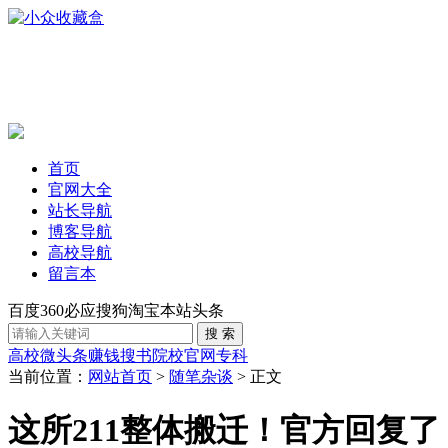
首页
官网大全
站长导航
博客导航
高校导航
留言本
百度
360
必应
搜狗
淘宝
本站
头条
高校
微头条赚钱
搜书
院校官网
专科
当前位置：
网站首页
>
随笔杂谈
> 正文
这所211整体搬迁！官方回复了