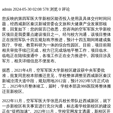
admin
2024-05-30 02:08
578 浏览
0 评论
您反映的第四军医大学新校区能否投入使用及具体交付时间问
题，经西咸新区秦汉新城管委会文旅和大健康产业发展部核
查，回复如下：您的留言已收悉，您咨询的空军军医大学新校
区项目是我委重点建设项目之一。经与校方沟通，该项目整体
正在按照军队十四五规划有序推进，预计十四五期间将建成集
医疗、学校、教育科研为一体的综合性园区。目前，项目前期
相关审批手续已完成，校方已完成场地平整工作，项目临水、
临电正在陆续接通中，各项工作正在全力推进中。因项目涉及
军方，相关详细信息不便发布。
据悉，2021年4月，空军军医大学新校区建设获中央军委批
准，批复同意校本部搬迁意见，学校整体调整至西咸新区秦汉
新城泾渭大道中段，规划用地2012亩，预计2023年5月正式动
工，2025年9月整体竣工，届时，学校本部及986医院将整体搬
迁至新校区。
2022年11月，空军军医大学张思兵校长带队赴西咸新区，就下
一步新校区有关事宜进行充分沟通，标志着学校新校区的建设
正在“提档加速”。2023年11月，学校官网发文透露，新校区开