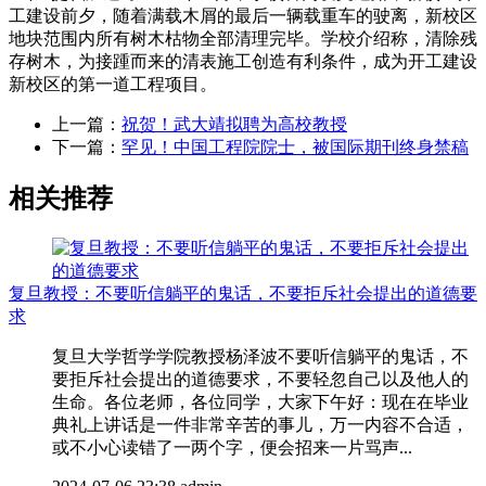
工建设前夕，随着满载木屑的最后一辆载重车的驶离，新校区
地块范围内所有树木枯物全部清理完毕。学校介绍称，清除残
存树木，为接踵而来的清表施工创造有利条件，成为开工建设
新校区的第一道工程项目。
上一篇：
祝贺！武大靖拟聘为高校教授
下一篇：
罕见！中国工程院院士，被国际期刊终身禁稿
相关推荐
复旦教授：不要听信躺平的鬼话，不要拒斥社会提出的道德要
求
复旦大学哲学学院教授杨泽波不要听信躺平的鬼话，不
要拒斥社会提出的道德要求，不要轻忽自己以及他人的
生命。各位老师，各位同学，大家下午好：现在在毕业
典礼上讲话是一件非常辛苦的事儿，万一内容不合适，
或不小心读错了一两个字，便会招来一片骂声...