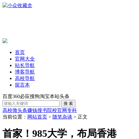
首页
官网大全
站长导航
博客导航
高校导航
留言本
百度
360
必应
搜狗
淘宝
本站
头条
高校
微头条赚钱
搜书
院校官网
专科
当前位置：
网站首页
>
随笔杂谈
> 正文
首家！985大学，布局香港