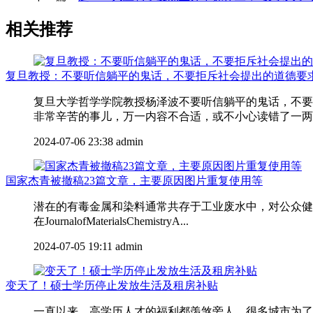
相关推荐
复旦教授：不要听信躺平的鬼话，不要拒斥社会提出的道德要
复旦大学哲学学院教授杨泽波不要听信躺平的鬼话，不要
非常辛苦的事儿，万一内容不合适，或不小心读错了一两个
2024-07-06 23:38
admin
国家杰青被撤稿23篇文章，主要原因图片重复使用等
潜在的有毒金属和染料通常共存于工业废水中，对公众健康
在JournalofMaterialsChemistryA...
2024-07-05 19:11
admin
变天了！硕士学历停止发放生活及租房补贴
一直以来，高学历人才的福利都羡煞旁人，很多城市为了