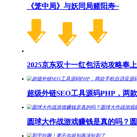
《笼中局》与妖同局赌阳寿~
2025京东双十一红包活动攻略奉上
超级外链SEO工具源码PHP，两
圆球大作战游戏赚钱是真的吗？