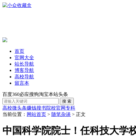
首页
官网大全
站长导航
博客导航
高校导航
留言本
百度
360
必应
搜狗
淘宝
本站
头条
高校
微头条赚钱
搜书
院校官网
专科
当前位置：
网站首页
>
随笔杂谈
> 正文
中国科学院院士！任科技大学