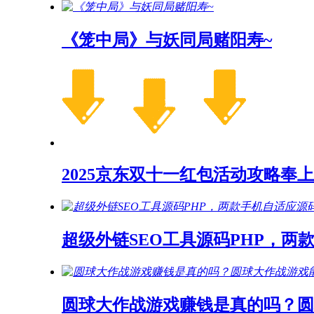
《笼中局》与妖同局赌阳寿~
2025京东双十一红包活动攻略奉上
超级外链SEO工具源码PHP，两
圆球大作战游戏赚钱是真的吗？