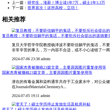
上一篇：
研究生，涨薪！博士读1年7万，硕士1年3.3万
下一篇：
世界首次！这所高校，立功！
相关推荐
复旦教授：不要听信躺平的鬼话，不要拒斥社会提出的道德要
复旦大学哲学学院教授杨泽波不要听信躺平的鬼话，不要
非常辛苦的事儿，万一内容不合适，或不小心读错了一两个
2024-07-06 23:38
admin
国家杰青被撤稿23篇文章，主要原因图片重复使用等
潜在的有毒金属和染料通常共存于工业废水中，对公众健康
在JournalofMaterialsChemistryA...
2024-07-05 19:11
admin
变天了！硕士学历停止发放生活及租房补贴