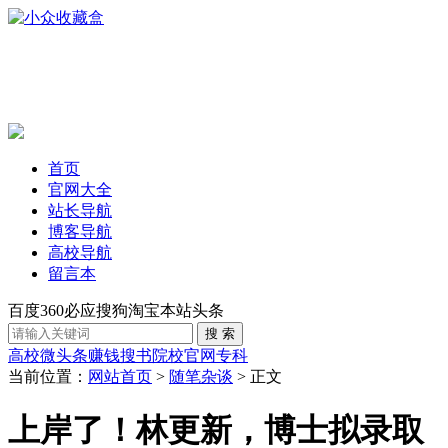
首页
官网大全
站长导航
博客导航
高校导航
留言本
百度
360
必应
搜狗
淘宝
本站
头条
高校
微头条赚钱
搜书
院校官网
专科
当前位置：
网站首页
>
随笔杂谈
> 正文
上岸了！林更新，博士拟录取