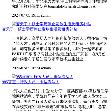
年12月23日，华北电力大学/中国科学院等离子体物理研
究所王祥科等团队在JournalofMaterialsChemistryA...
2024-07-05 19:11
admin
变天了！硕士学历停止发放生活及租房补贴
一直以来，高学历人才的福利都羡煞旁人，很多城市为
了抢人才，都制定了各种各样的人才补贴，但是悄然之
间，却有很多省市取消了很多福利，我们一起来看看！
PART.1广东省取消就业补贴最近的是广东省，在8月份
的时候发布了通知要取消高校毕业生就业...
2024-07-05 18:34
admin
985官宣：行政人员，末位淘汰！
行政人员也开始“末位淘汰”了！据某西部985高校管理学
院网站消息，学院领导在今年春季学期行政人员大会上
提到，将面向行政人员实行末位淘汰制。每当谈及当前
在高校实施的“非升即走”和“末位淘汰”等制度时，总有