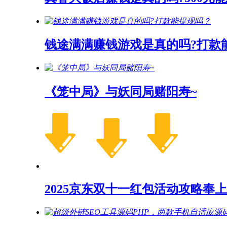
钱途满满赚钱游戏是真的吗?打款
《笼中局》与妖同局赌阳寿~
2025京东双十一红包活动攻略奉上