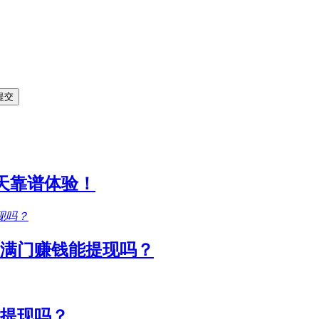
1天靠谱体验！
满门赚钱能提现吗？
能提现吗？