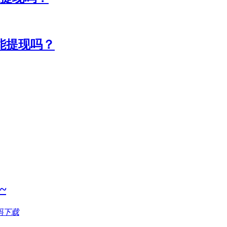
能提现吗？
~