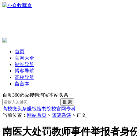
首页
官网大全
站长导航
博客导航
高校导航
留言本
百度
360
必应
搜狗
淘宝
本站
头条
高校
微头条赚钱
搜书
院校官网
专科
当前位置：
网站首页
>
随笔杂谈
> 正文
南医大处罚教师事件举报者身