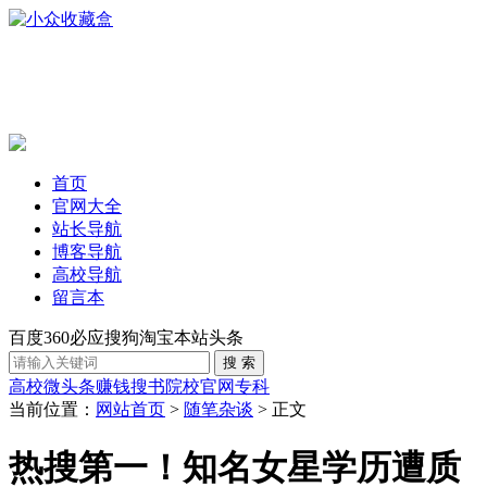
首页
官网大全
站长导航
博客导航
高校导航
留言本
百度
360
必应
搜狗
淘宝
本站
头条
高校
微头条赚钱
搜书
院校官网
专科
当前位置：
网站首页
>
随笔杂谈
> 正文
热搜第一！知名女星学历遭质