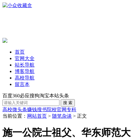
首页
官网大全
站长导航
博客导航
高校导航
留言本
百度
360
必应
搜狗
淘宝
本站
头条
高校
微头条赚钱
搜书
院校官网
专科
当前位置：
网站首页
>
随笔杂谈
> 正文
施一公院士祖父、华东师范大