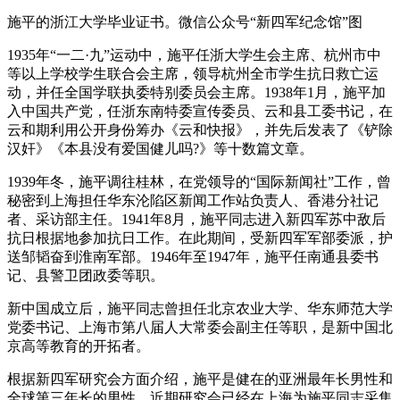
施平的浙江大学毕业证书。微信公众号“新四军纪念馆”图
1935年“一二·九”运动中，施平任浙大学生会主席、杭州市中
等以上学校学生联合会主席，领导杭州全市学生抗日救亡运
动，并任全国学联执委特别委员会主席。1938年1月，施平加
入中国共产党，任浙东南特委宣传委员、云和县工委书记，在
云和期利用公开身份筹办《云和快报》，并先后发表了《铲除
汉奸》《本县没有爱国健儿吗?》等十数篇文章。
1939年冬，施平调往桂林，在党领导的“国际新闻社”工作，曾
秘密到上海担任华东沦陷区新闻工作站负责人、香港分社记
者、采访部主任。1941年8月，施平同志进入新四军苏中敌后
抗日根据地参加抗日工作。在此期间，受新四军军部委派，护
送邹韬奋到淮南军部。1946年至1947年，施平任南通县委书
记、县警卫团政委等职。
新中国成立后，施平同志曾担任北京农业大学、华东师范大学
党委书记、上海市第八届人大常委会副主任等职，是新中国北
京高等教育的开拓者。
根据新四军研究会方面介绍，施平是健在的亚洲最年长男性和
全球第三年长的男性，近期研究会已经在上海为施平同志采集