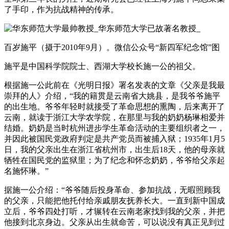
了手印，作为抗战精神的传承。
百岁施平（摄于2010年9月）。微信公众号“新四军纪念馆”图
施平是中国科学院院士、西湖大学校长施一公的祖父。
根据施一公此前在《光明日报》署名发表的文章《父亲是我最
崇拜的人》介绍，“我的籍贯是云南省大姚县，是我爷爷施平
的出生地。爷爷年轻时就接受了革命思想的熏陶，后来离开了
云南，就读于浙江大学农学院，在那里与我的奶奶杨琳相爱并
结婚。奶奶是当时杭州进步学生革命活动的主要组织者之一，
并因此被国民党政府判定是共产党员而被捕入狱；1935年1月5
日，我的父亲出生在浙江省杭州市，出生后18天，他的母亲就
牺牲在国民党的监狱里；为了纪念和怀念奶奶，爷爷给父亲起
名施怀琳。”
据施一公介绍：“爷爷随后投身革命、参加抗战，无暇照顾我
的父亲，只能把他托付给亲戚朋友抚养长大。一直到新中国成
立后，爷爷四处打听，才辗转在云南老家找到我的父亲，并把
他接到北京身边。父亲从出生就命苦，可以说没有真正见到过