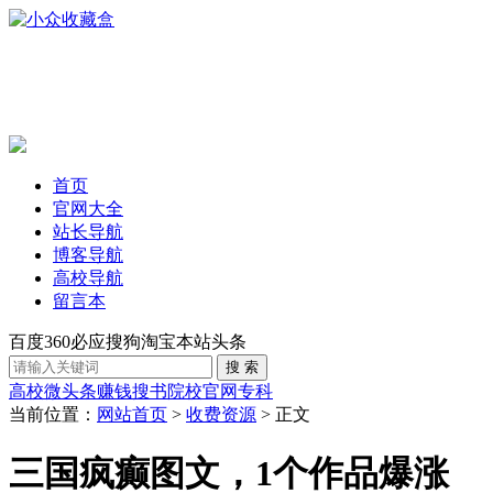
首页
官网大全
站长导航
博客导航
高校导航
留言本
百度
360
必应
搜狗
淘宝
本站
头条
高校
微头条赚钱
搜书
院校官网
专科
当前位置：
网站首页
>
收费资源
> 正文
三国疯癫图文，1个作品爆涨