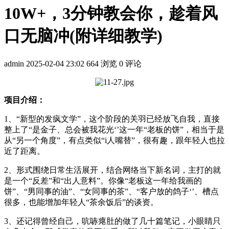
10W+，3分钟教会你，趁着风
口无脑冲(附详细教学)
admin
2025-02-04 23:02
664 浏览
0 评论
项目介绍：
1、“新型的发疯文学”，这个阶段的关羽已经放飞自我，直接
整上了“是金子、总会被我花光‘’这一年“老板的饼”，相当于是
从“另一个角度”，有点类似“i人嘴替”，很有趣，跟年轻人也拉
近了距离。
2、形式围绕日常生活展开，结合网络当下新名词，主打的就
是一个“反差”和“出人意料”。你像“老板这一年给我画的
饼”、“男同事的油”、“女同事的茶”、“客户放的鸽子‘’、槽点
很多，也能增加年轻人“茶余饭后”的谈资。
3、还记得曾经自己，吭哧瘪肚的做了几十篇笔记，小眼睛只