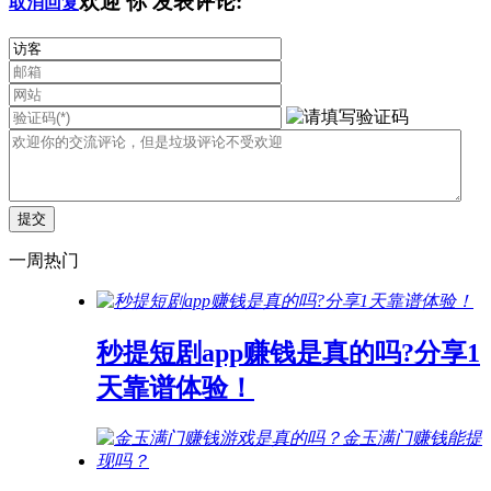
欢迎
你
发表评论:
取消回复
一周热门
秒提短剧app赚钱是真的吗?分享1
天靠谱体验！