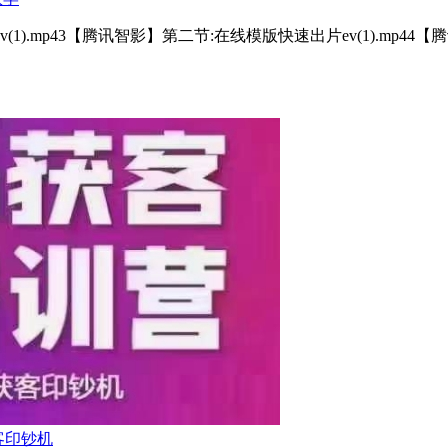
v(1).mp43【腾讯智影】第二节:在线模版快速出片ev(1).mp44
客印钞机