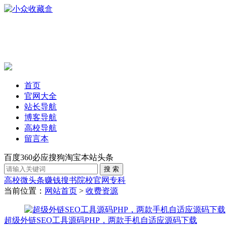
首页
官网大全
站长导航
博客导航
高校导航
留言本
百度
360
必应
搜狗
淘宝
本站
头条
高校
微头条赚钱
搜书
院校官网
专科
当前位置：
网站首页
>
收费资源
超级外链SEO工具源码PHP，两款手机自适应源码下载