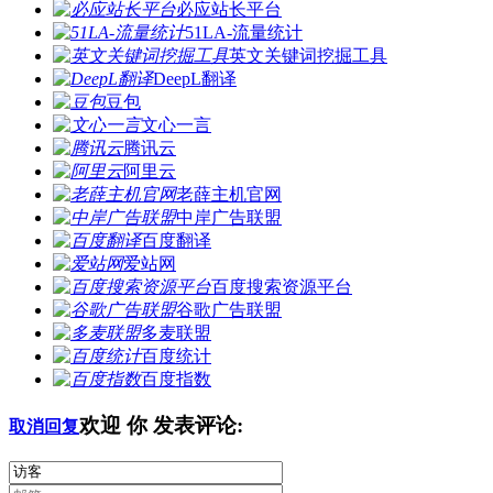
必应站长平台
51LA-流量统计
英文关键词挖掘工具
DeepL翻译
豆包
文心一言
腾讯云
阿里云
老薛主机官网
中岸广告联盟
百度翻译
爱站网
百度搜索资源平台
谷歌广告联盟
多麦联盟
百度统计
百度指数
欢迎
你
发表评论:
取消回复