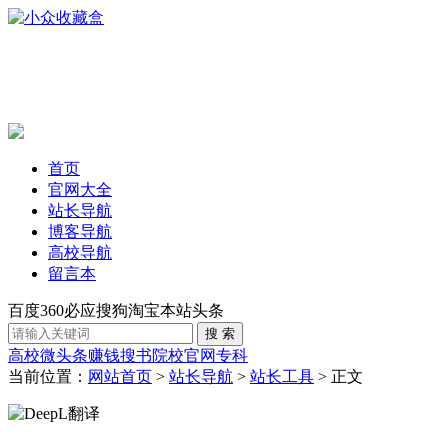
首页
官网大全
站长导航
博客导航
高校导航
留言本
百度
360
必应
搜狗
淘宝
本站
头条
高校
微头条赚钱
搜书
院校官网
专科
当前位置：
网站首页
>
站长导航
>
站长工具
> 正文