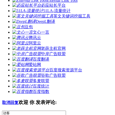
External Link Tool
必应站长平台
51LA-流量统计
英文关键词挖掘工具
DeepL翻译
豆包
文心一言
腾讯云
阿里云
老薛主机官网
中岸广告联盟
百度翻译
爱站网
百度搜索资源平台
谷歌广告联盟
多麦联盟
百度统计
百度指数
欢迎
你
发表评论:
取消回复