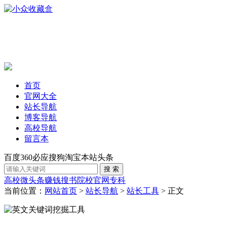
首页
官网大全
站长导航
博客导航
高校导航
留言本
百度
360
必应
搜狗
淘宝
本站
头条
高校
微头条赚钱
搜书
院校官网
专科
当前位置：
网站首页
>
站长导航
>
站长工具
> 正文