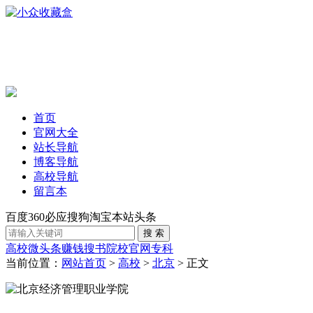
首页
官网大全
站长导航
博客导航
高校导航
留言本
百度
360
必应
搜狗
淘宝
本站
头条
高校
微头条赚钱
搜书
院校官网
专科
当前位置：
网站首页
>
高校
>
北京
> 正文