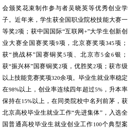
会颁奖花束制作参与者吴晓英等优秀创业学
子。近年来，学生获全国职业院校技能大赛一
等奖
项；获中国国际“互联网
”大学生创新创
2
+
业大赛全国赛奖项
项，北京赛奖项
项；
9
345
获“挑战杯”国赛铜奖
项、北京市
金
银；
5
5
6
获“振兴杯”国赛铜奖
项，优胜奖
项；获市级
2
2
以上技能竞赛奖项
余项。毕业生就业率稳定
320
在
以上，创业率连续四年超过
，升本率
98%
5%
保持在
以上，在同类院校中名列前茅，获
15%
北京高校毕业生就业工作“先进集体”，入选全
国普通高校毕业生就业创业工作
个典型案
100