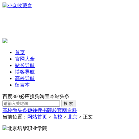
首页
官网大全
站长导航
博客导航
高校导航
留言本
百度
360
必应
搜狗
淘宝
本站
头条
高校
微头条赚钱
搜书
院校官网
专科
当前位置：
网站首页
>
高校
>
北京
> 正文