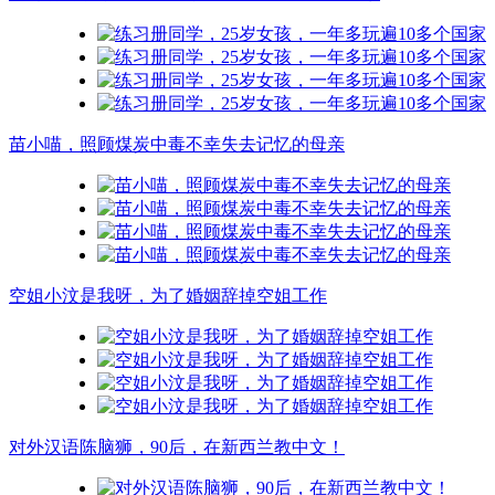
苗小喵，照顾煤炭中毒不幸失去记忆的母亲
空姐小汶是我呀，为了婚姻辞掉空姐工作
对外汉语陈脑狮，90后，在新西兰教中文！