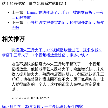
站！如有侵权，请立即联系本站删除！
上一篇：
Lamcc,在迪拜赚了几千万，被朋友背叛，一夜
回到解放前
下一篇：
小升初语文把关雷老师，10年编外老师，获奖
无数
相关推荐
横店朱三斤火了，1个视频播放量过亿，赚多少钱？
这位不起眼的横店大神朱三斤终于起飞了，一个视频一
亿播放量。他拍老手艺人题材火了，粉丝增长快，未来
收入提升潜力大。熟悉横店圈的朋友，都应该认识朱三
斤吧，他在曾经的横店圈不瘟不火，属于低调务实、让
人觉得靠谱的一个人，这样的正常人在横店肯定是难
以...
2025-08-04 10:16
admin
练习册同学，25岁女孩，一年多玩遍10多个国家