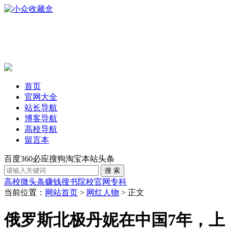
首页
官网大全
站长导航
博客导航
高校导航
留言本
百度
360
必应
搜狗
淘宝
本站
头条
高校
微头条赚钱
搜书
院校官网
专科
当前位置：
网站首页
>
网红人物
> 正文
俄罗斯北极丹妮在中国7年，上