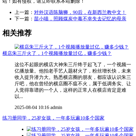
站！如有侵权，请立即联系本站删除！
上一篇：
对外汉语陈脑狮，90后，在新西兰教中文！
下一篇：
苗小喵，照顾煤炭中毒不幸失去记忆的母亲
相关推荐
横店朱三斤火了，1个视频播放量过亿，赚多少钱？
这位不起眼的横店大神朱三斤终于起飞了，一个视频一
亿播放量。他拍老手艺人题材火了，粉丝增长快，未来
收入提升潜力大。熟悉横店圈的朋友，都应该认识朱三
斤吧，他在曾经的横店圈不瘟不火，属于低调务实、让
人觉得靠谱的一个人，这样的正常人在横店肯定是难
以...
2025-08-04 10:16
admin
练习册同学，25岁女孩，一年多玩遍10多个国家