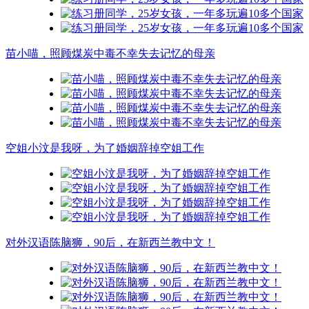
苗小喵，照顾煤炭中毒不幸失去记忆的母亲
空姐小汶是我呀，为了婚姻辞掉空姐工作
对外汉语陈脑狮，90后，在新西兰教中文！