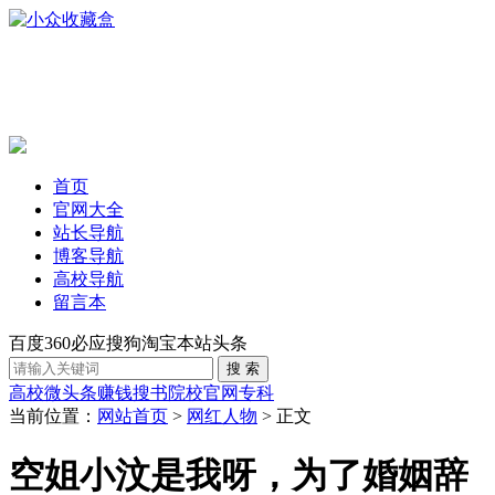
首页
官网大全
站长导航
博客导航
高校导航
留言本
百度
360
必应
搜狗
淘宝
本站
头条
高校
微头条赚钱
搜书
院校官网
专科
当前位置：
网站首页
>
网红人物
> 正文
空姐小汶是我呀，为了婚姻辞