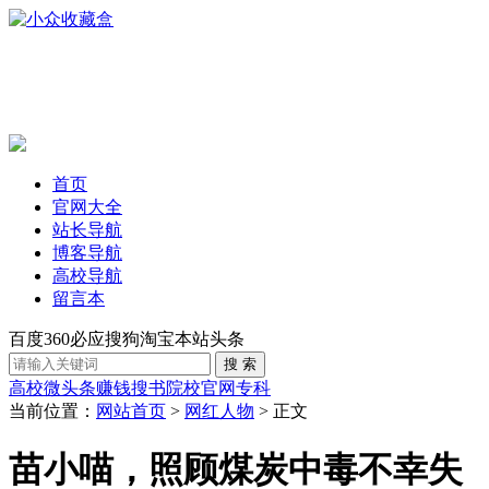
首页
官网大全
站长导航
博客导航
高校导航
留言本
百度
360
必应
搜狗
淘宝
本站
头条
高校
微头条赚钱
搜书
院校官网
专科
当前位置：
网站首页
>
网红人物
> 正文
苗小喵，照顾煤炭中毒不幸失