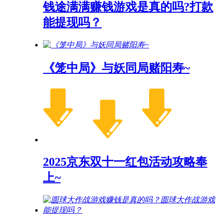
钱途满满赚钱游戏是真的吗?打款
能提现吗？
《笼中局》与妖同局赌阳寿~
2025京东双十一红包活动攻略奉
上~