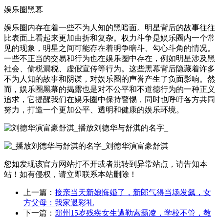
娱乐圈黑幕
娱乐圈内存在着一些不为人知的黑暗面。明星背后的故事往往
比表面上看起来更加曲折和复杂。权力斗争是娱乐圈内一个常
见的现象，明星之间可能存在着明争暗斗、勾心斗角的情况。
一些不正当的交易和行为也在娱乐圈中存在，例如明星涉及黑
社会、偷税漏税、虚假宣传等行为。这些黑幕背后隐藏着许多
不为人知的故事和阴谋，对娱乐圈的声誉产生了负面影响。然
而，娱乐圈黑幕的揭露也是对不公平和不道德行为的一种正义
追求，它提醒我们在娱乐圈中保持警惕，同时也呼吁各方共同
努力，打造一个更加公平、透明和健康的娱乐环境。
您如发现该官方网站打不开或者跳转到异常站点，请告知本
站！如有侵权，请立即联系本站删除！
上一篇：
接亲当天新娘悔婚了，新郎气得当场发飙，女
方父母：我家退彩礼
下一篇：
郑州15岁残疾女生遭勒索霸凌，学校不管，教