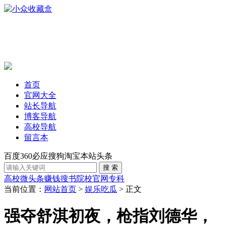
首页
官网大全
站长导航
博客导航
高校导航
留言本
百度
360
必应
搜狗
淘宝
本站
头条
高校
微头条赚钱
搜书
院校官网
专科
当前位置：
网站首页
>
娱乐吃瓜
> 正文
强夺舒淇初夜，枪指刘德华，