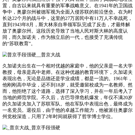
置，自古以来就具有重要的军事战略意义。在1941年的卫国战
争中，奥廖尔州被德军视为全面入侵苏联的前沿堡垒。在为时
长达22个月的战斗中，这里的27万居民中有11万人不幸战死，
直到1943年8月，斯大林亲自率领军队完成了反击，才最终解
放了奥廖尔州。这段历史导致了当地人民对斯大林的高度认
同，而久加诺夫，作为独立后的一代，也接受了充满传统
的“苏联教育”。
久加诺夫出生在一个相对优越的家庭中，他的父亲是一名大学
教授，母亲是高中老师。在这种优越的教育环境下，久加诺夫
表现出色，无论是品德还是学业成绩，都是一流的。1961年，
他刚刚高中毕业，还不到18岁，就受邀留校成为一名教师。然
而，他拒绝了这个道路，选择了深入学习，并在一年后考入了
当地的师范学院。不久后，古巴导弹危机爆发，年仅不满20岁
的久加诺夫加入了苏联军队。他在军队中表现出色，最终成为
一名党员。退役后，由于他的卓越工作能力，他被派往奥廖尔
州党校深造，只用了2年时间就获得了哲学博士学位。