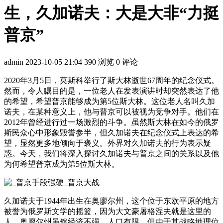
生，久加诺夫：大是大非“力挺
普京”
admin
2023-10-05 21:04
390 浏览
0 评论
2020年3月5日，莫斯科举行了斯大林逝世67周年的纪念仪式。
然而，令人瞩目的是，一位老人在发表演讲时却突然表达了他
的希望，希望普京能够成为第5位斯大林。这位老人名叫久加
诺夫，在某种意义上，他与普京可以被视为竞争对手。他们在
2012年曾经进行过一场激烈的斗争。虽然斯大林在如今的俄罗
斯民众心中形象毁誉参半，但久加诺夫在纪念仪式上表达的希
望，显然更多地倾向于褒义。外界对久加诺夫的行为表示疑
惑。今天，我们将深入探讨久加诺夫与普京之间的关系以及他
为何希望普京成为第5位斯大林。
久加诺夫于1944年出生在奥廖尔州，这个位于东欧平原的地方
被誉为俄罗斯文学的摇篮，因为大文豪屠格涅夫就是这里的
人。奥廖尔州虽然经济不强，人口有限，但由于其战略地理位