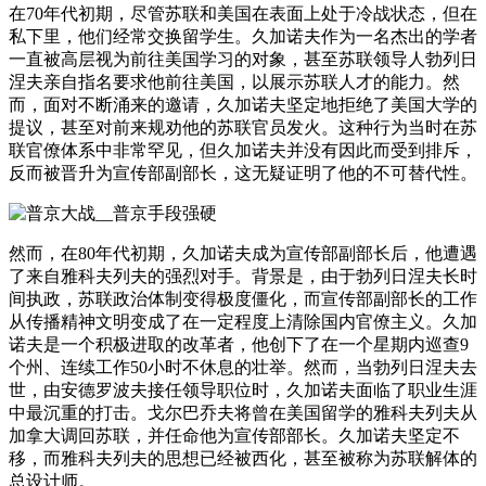
在70年代初期，尽管苏联和美国在表面上处于冷战状态，但在
私下里，他们经常交换留学生。久加诺夫作为一名杰出的学者
一直被高层视为前往美国学习的对象，甚至苏联领导人勃列日
涅夫亲自指名要求他前往美国，以展示苏联人才的能力。然
而，面对不断涌来的邀请，久加诺夫坚定地拒绝了美国大学的
提议，甚至对前来规劝他的苏联官员发火。这种行为当时在苏
联官僚体系中非常罕见，但久加诺夫并没有因此而受到排斥，
反而被晋升为宣传部副部长，这无疑证明了他的不可替代性。
然而，在80年代初期，久加诺夫成为宣传部副部长后，他遭遇
了来自雅科夫列夫的强烈对手。背景是，由于勃列日涅夫长时
间执政，苏联政治体制变得极度僵化，而宣传部副部长的工作
从传播精神文明变成了在一定程度上清除国内官僚主义。久加
诺夫是一个积极进取的改革者，他创下了在一个星期内巡查9
个州、连续工作50小时不休息的壮举。然而，当勃列日涅夫去
世，由安德罗波夫接任领导职位时，久加诺夫面临了职业生涯
中最沉重的打击。戈尔巴乔夫将曾在美国留学的雅科夫列夫从
加拿大调回苏联，并任命他为宣传部部长。久加诺夫坚定不
移，而雅科夫列夫的思想已经被西化，甚至被称为苏联解体的
总设计师。