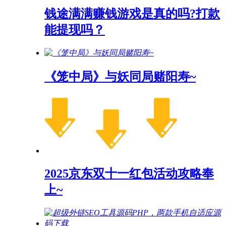
钱途满满赚钱游戏是真的吗?打款
能提现吗？
《笼中局》与妖同局赌阳寿~
2025京东双十一红包活动攻略奉
上~