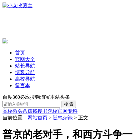
首页
官网大全
站长导航
博客导航
高校导航
留言本
百度
360
必应
搜狗
淘宝
本站
头条
高校
微头条赚钱
搜书
院校官网
专科
当前位置：
网站首页
>
随笔杂谈
> 正文
普京的老对手，和西方斗争一