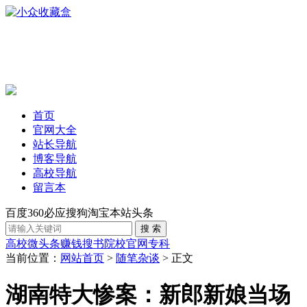
首页
官网大全
站长导航
博客导航
高校导航
留言本
百度
360
必应
搜狗
淘宝
本站
头条
高校
微头条赚钱
搜书
院校官网
专科
当前位置：
网站首页
>
随笔杂谈
> 正文
湖南特大惨案：新郎新娘当场