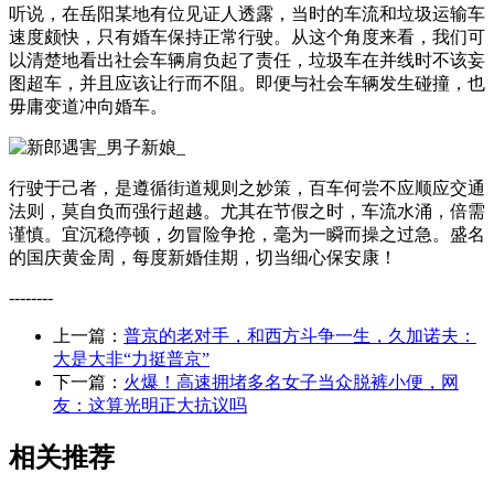
听说，在岳阳某地有位见证人透露，当时的车流和垃圾运输车
速度颇快，只有婚车保持正常行驶。从这个角度来看，我们可
以清楚地看出社会车辆肩负起了责任，垃圾车在并线时不该妄
图超车，并且应该让行而不阻。即便与社会车辆发生碰撞，也
毋庸变道冲向婚车。
行驶于己者，是遵循街道规则之妙策，百车何尝不应顺应交通
法则，莫自负而强行超越。尤其在节假之时，车流水涌，倍需
谨慎。宜沉稳停顿，勿冒险争抢，毫为一瞬而操之过急。盛名
的国庆黄金周，每度新婚佳期，切当细心保安康！
--------
上一篇：
普京的老对手，和西方斗争一生，久加诺夫：
大是大非“力挺普京”
下一篇：
火爆！高速拥堵多名女子当众脱裤小便，网
友：这算光明正大抗议吗
相关推荐