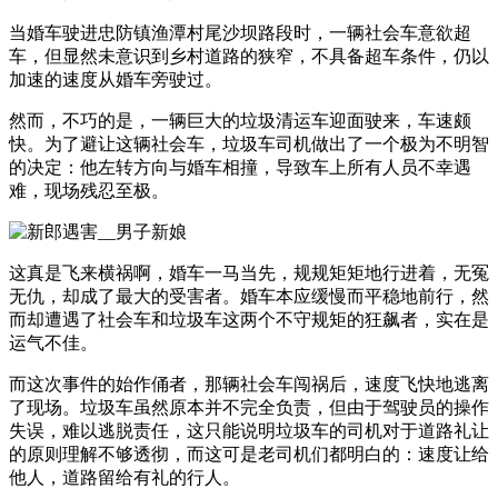
当婚车驶进忠防镇渔潭村尾沙坝路段时，一辆社会车意欲超
车，但显然未意识到乡村道路的狭窄，不具备超车条件，仍以
加速的速度从婚车旁驶过。
然而，不巧的是，一辆巨大的垃圾清运车迎面驶来，车速颇
快。为了避让这辆社会车，垃圾车司机做出了一个极为不明智
的决定：他左转方向与婚车相撞，导致车上所有人员不幸遇
难，现场残忍至极。
这真是飞来横祸啊，婚车一马当先，规规矩矩地行进着，无冤
无仇，却成了最大的受害者。婚车本应缓慢而平稳地前行，然
而却遭遇了社会车和垃圾车这两个不守规矩的狂飙者，实在是
运气不佳。
而这次事件的始作俑者，那辆社会车闯祸后，速度飞快地逃离
了现场。垃圾车虽然原本并不完全负责，但由于驾驶员的操作
失误，难以逃脱责任，这只能说明垃圾车的司机对于道路礼让
的原则理解不够透彻，而这可是老司机们都明白的：速度让给
他人，道路留给有礼的行人。