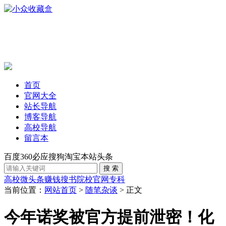
首页
官网大全
站长导航
博客导航
高校导航
留言本
百度
360
必应
搜狗
淘宝
本站
头条
高校
微头条赚钱
搜书
院校官网
专科
当前位置：
网站首页
>
随笔杂谈
> 正文
今年诺奖被官方提前泄密！化