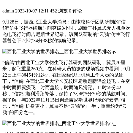
admin
2023-10-07 12:11
452 浏览
0 评论
9月28日，据西北工业大学消息：由该校科研团队研制的“信
鸽”仿生飞行器续航时间突破3小时，刷新了扑翼式无人机单次
充电飞行时间吉尼斯世界纪录。该团队研制的“云鸮”仿生飞行
器曾创下2小时34分38秒的续航纪录。
“信鸽”由西北工业大学仿生飞行器研究团队研制，翼展70厘
米，起飞重量260克。在科研人员拍摄的现场视频中看到，9月
22日上午8时54分12秒，在国家级认证机构工作人员的见证
下，“信鸽”在西北工业大学长安校区扇动翅膀轻盈起飞，在空
中时而振翼疾飞，时而盘旋，时而随风滑翔。11时59分42
秒，“信鸽”顺利滑翔降落，保持了3小时5分30秒的续航时间。
据了解，与2022年11月15日创造吉尼斯世界纪录的“云鸮”相
比，“信鸽”机身更小，翼展不足“云鸮”的一半，重量约为“云
鸮”的四分之一。