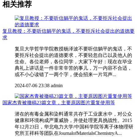
相关推荐
复旦教授：不要听信躺平的鬼话，不要拒斥社会提出的道德要
求
复旦大学哲学学院教授杨泽波不要听信躺平的鬼话，不
要拒斥社会提出的道德要求，不要轻忽自己以及他人的
生命。各位老师，各位同学，大家下午好：现在在毕业
典礼上讲话是一件非常辛苦的事儿，万一内容不合适，
或不小心读错了一两个字，便会招来一片骂声...
2024-07-06 23:38
admin
国家杰青被撤稿23篇文章，主要原因图片重复使用等
潜在的有毒金属和染料通常共存于工业废水中，对公众
健康和环境构成严重威胁，并使处理更具挑战性。2015
年12月23日，华北电力大学/中国科学院等离子体物理研
究所王祥科等团队在JournalofMaterialsChemistryA...