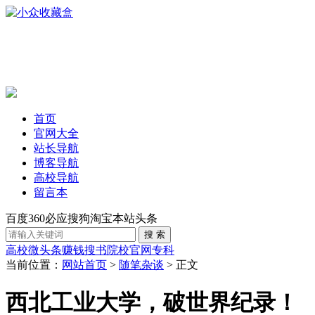
首页
官网大全
站长导航
博客导航
高校导航
留言本
百度
360
必应
搜狗
淘宝
本站
头条
高校
微头条赚钱
搜书
院校官网
专科
当前位置：
网站首页
>
随笔杂谈
> 正文
西北工业大学，破世界纪录！