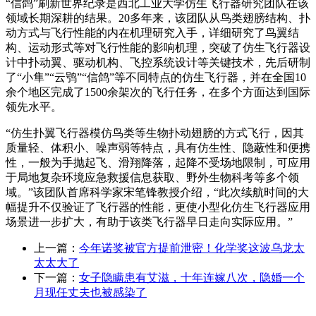
“信鸽”刷新世界纪录是西北工业大学仿生飞行器研究团队在该
领域长期深耕的结果。20多年来，该团队从鸟类翅膀结构、扑
动方式与飞行性能的内在机理研究入手，详细研究了鸟翼结
构、运动形式等对飞行性能的影响机理，突破了仿生飞行器设
计中扑动翼、驱动机构、飞控系统设计等关键技术，先后研制
了“小隼”“云鸮”“信鸽”等不同特点的仿生飞行器，并在全国10
余个地区完成了1500余架次的飞行任务，在多个方面达到国际
领先水平。
“仿生扑翼飞行器模仿鸟类等生物扑动翅膀的方式飞行，因其
质量轻、体积小、噪声弱等特点，具有仿生性、隐蔽性和便携
性，一般为手抛起飞、滑翔降落，起降不受场地限制，可应用
于局地复杂环境应急救援信息获取、野外生物科考等多个领
域。”该团队首席科学家宋笔锋教授介绍，“此次续航时间的大
幅提升不仅验证了飞行器的性能，更使小型化仿生飞行器应用
场景进一步扩大，有助于该类飞行器早日走向实际应用。”
上一篇：
今年诺奖被官方提前泄密！化学奖这波乌龙太
太太大了
下一篇：
女子隐瞒患有艾滋，十年连嫁八次，隐婚一个
月现任丈夫也被感染了